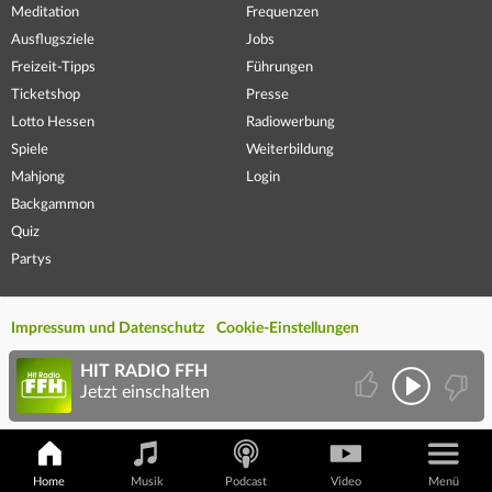
Meditation
Frequenzen
Ausflugsziele
Jobs
Freizeit-Tipps
Führungen
Ticketshop
Presse
Lotto Hessen
Radiowerbung
Spiele
Weiterbildung
Mahjong
Login
Backgammon
Quiz
Partys
Impressum und Datenschutz
Cookie-Einstellungen
HIT RADIO FFH
Jetzt einschalten
Home
Musik
Podcast
Video
Menü