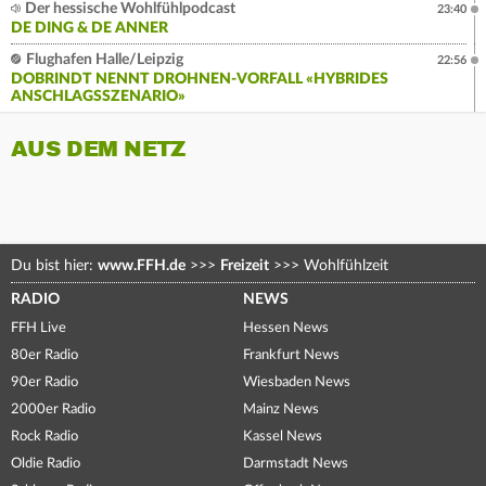
Der hessische Wohlfühlpodcast
23:40
DE DING & DE ANNER
Flughafen Halle/Leipzig
22:56
DOBRINDT NENNT DROHNEN-VORFALL «HYBRIDES
ANSCHLAGSSZENARIO»
AUS DEM NETZ
Du bist hier:
www.FFH.de
>>>
Freizeit
>>>
Wohlfühlzeit
RADIO
NEWS
FFH Live
Hessen News
80er Radio
Frankfurt News
90er Radio
Wiesbaden News
2000er Radio
Mainz News
Rock Radio
Kassel News
Oldie Radio
Darmstadt News