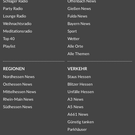
Schlager Radio
Offenbach News
Party Radio
Gießen News
Lounge Radio
Fulda News
Weihnachtsradio
Bayern News
Meditationsradio
Sport
Top 40
Wetter
Playlist
Alle Orte
Alle Themen
REGIONEN
VERKEHR
Nordhessen News
Staus Hessen
Osthessen News
Blitzer Hessen
Mittelhessen News
Unfälle Hessen
Rhein-Main News
A3 News
Südhessen News
A5 News
A661 News
Günstig tanken
Parkhäuser