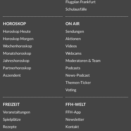
Flugplan Frankfurt
Schulausfälle
HOROSKOP
ON AIR
Horoskop Heute
Sendungen
Horoskop Morgen
Aktionen
Wochenhoroskop
Videos
Monatshoroskop
Webcams
Jahreshoroskop
Moderatoren & Team
Partnerhoroskop
Podcasts
Aszendent
News-Podcast
Themen-Ticker
Voting
FREIZEIT
FFH-WELT
Veranstaltungen
FFH-App
Spielplätze
Newsletter
Rezepte
Kontakt