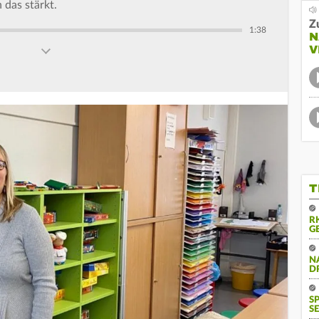
das stärkt.
Z
1:38
N
V
T
R
G
N
D
S
SE