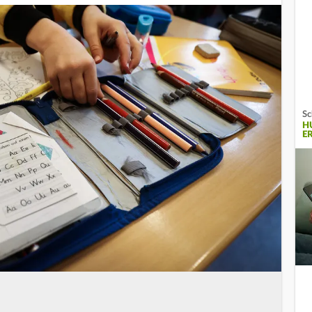
Sc
H
E