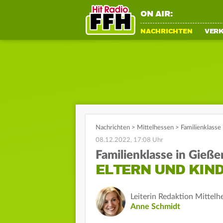
ON AIR:
NACHRICHTEN
VER
Nachrichten
>
Mittelhessen
>
Familienklasse
08.12.2022, 17:08 Uhr
Familienklasse in Gieße
ELTERN UND KIN
Leiterin Redaktion Mittelh
Anne Schmidt