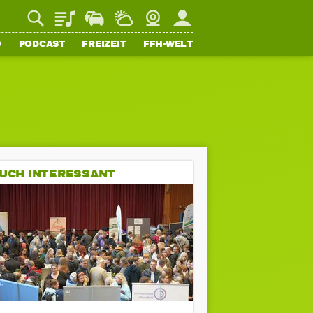
Playlist
Staupilot
Wetter
Webcam
Mein FFH
O
PODCAST
FREIZEIT
FFH-WELT
UCH INTERESSANT