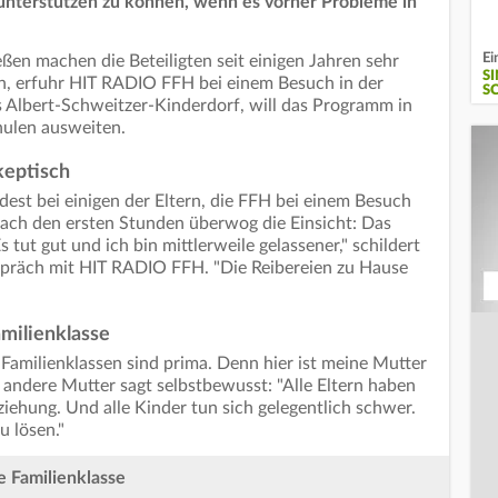
 unterstützen zu können, wenn es vorher Probleme in
Ei
eßen machen die Beteiligten seit einigen Jahren sehr
S
en, erfuhr HIT RADIO FFH bei einem Besuch in der
S
as Albert-Schweitzer-Kinderdorf, will das Programm in
hulen ausweiten.
keptisch
est bei einigen der Eltern, die FFH bei einem Besuch
 nach den ersten Stunden überwog die Einsicht: Das
tut gut und ich bin mittlerweile gelassener," schildert
spräch mit HIT RADIO FFH. "Die Reibereien zu Hause
milienklasse
 "Familienklassen sind prima. Denn hier ist meine Mutter
ne andere Mutter sagt selbstbewusst: "Alle Eltern haben
ehung. Und alle Kinder tun sich gelegentlich schwer.
u lösen."
e Familienklasse