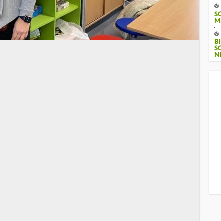
S
M
B
S
I