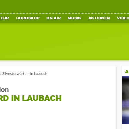
KEHR
HOROSKOP
ON AIR
MUSIK
AKTIONEN
VIDE
A
: Silvesterwürfeln in Laubach
ion
RD IN LAUBACH