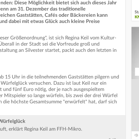
nden: Diese Möglichkeit bietet sich auch dieses Jahr
wenn am 31. Dezember das traditionelle
St
hlreichen Gaststätten, Cafés oder Bäckereien kann
K
 und dabei mit etwas Glück auch kleine Preise
eser Größenordnung", ist sich Regina Keil vom Kultur-
berall in der Stadt sei die Vorfreude groß und
taltung an Silvester startet, packt auch den letzten in
 15 Uhr in die teilnehmenden Gaststätten pilgern und
Würfelglück versuchen. Dazu ist laut Keil nur ein
t und fünf Euro nötig, der je nach ausgespieltem
er Mitspieler so lange würfeln, bis zwei der drei Würfel
n die höchste Gesamtsumme "erwürfelt" hat, darf sich
Würfelglück
äuft, erklärt Regina Keil am FFH-Mikro.