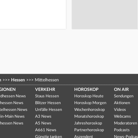
n
>>>
Hessen
>>>
Mittelhessen
GIONEN
VERKEHR
HOROSKOP
ON AIR
dhessen News
Staus Hessen
Horoskop Heute
Sendungen
hessen News
Blitzer Hessen
Horoskop Morgen
Aktionen
telhessen News
Unfälle Hessen
Wochenhoroskop
Videos
in-Main News
A3 News
Monatshoroskop
Webcams
hessen News
A5 News
Jahreshoroskop
Moderatoren
A661 News
Partnerhoroskop
Podcasts
Günstig tanken
Aszendent
News-Podcas