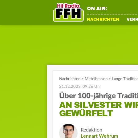
ON AIR:
NACHRICHTEN
VER
Nachrichten
>
Mittelhessen
>
Lange Tradition
21.12.2023, 09:26 Uhr
Über 100-jährige Tradit
AN SILVESTER WI
GEWÜRFELT
Redaktion
Lennart Wehrum