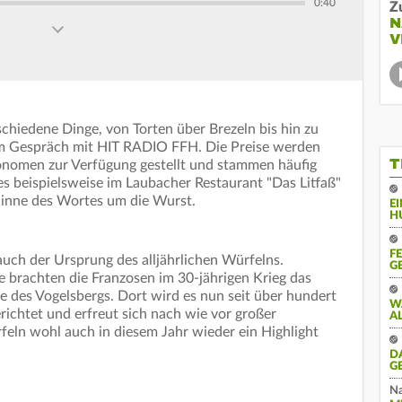
0:40
Z
N
V
chiedene Dinge, von Torten über Brezeln bis hin zu
 im Gespräch mit HIT RADIO FFH. Die Preise werden
T
nomen zur Verfügung gestellt und stammen häufig
es beispielsweise im Laubacher Restaurant "Das Litfaß"
Sinne des Wortes um die Wurst.
E
H
F
 auch der Ursprung des alljährlichen Würfelns.
G
e brachten die Franzosen im 30-jährigen Krieg das
e des Vogelsbergs. Dort wird es nun seit über hundert
W
erichtet und erfreut sich nach wie vor großer
A
rfeln wohl auch in diesem Jahr wieder ein Highlight
D
G
Na