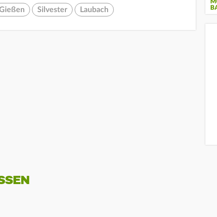
M
B
Gießen
Silvester
Laubach
SSEN