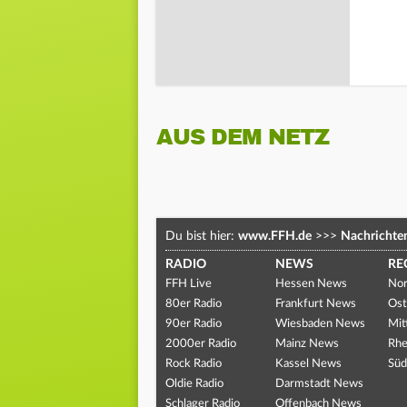
AUS DEM NETZ
Du bist hier:
www.FFH.de
>>>
Nachrichte
RADIO
NEWS
RE
FFH Live
Hessen News
Nor
80er Radio
Frankfurt News
Ost
90er Radio
Wiesbaden News
Mit
2000er Radio
Mainz News
Rhe
Rock Radio
Kassel News
Süd
Oldie Radio
Darmstadt News
Schlager Radio
Offenbach News