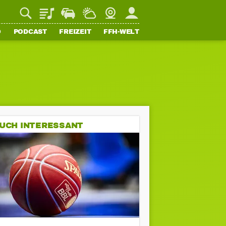
Playlist
Staupilot
Wetter
Webcam
Mein FFH
O
PODCAST
FREIZEIT
FFH-WELT
UCH INTERESSANT