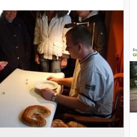
Fr
GI