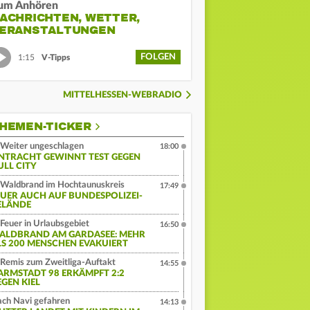
um Anhören
ACHRICHTEN, WETTER,
ERANSTALTUNGEN
FOLGEN
1:15
V-Tipps
MITTELHESSEN-WEBRADIO
HEMEN-TICKER
Weiter ungeschlagen
18:00
INTRACHT GEWINNT TEST GEGEN
ULL CITY
Waldbrand im Hochtaunuskreis
17:49
EUER AUCH AUF BUNDESPOLIZEI-
ELÄNDE
Feuer in Urlaubsgebiet
16:50
ALDBRAND AM GARDASEE: MEHR
LS 200 MENSCHEN EVAKUIERT
Remis zum Zweitliga-Auftakt
14:55
ARMSTADT 98 ERKÄMPFT 2:2
EGEN KIEL
ch Navi gefahren
14:13