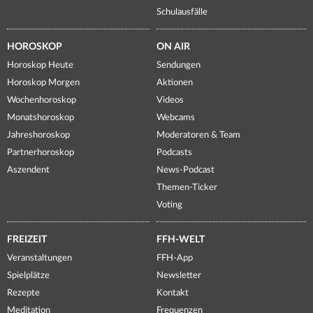
Schulausfälle
HOROSKOP
ON AIR
Horoskop Heute
Sendungen
Horoskop Morgen
Aktionen
Wochenhoroskop
Videos
Monatshoroskop
Webcams
Jahreshoroskop
Moderatoren & Team
Partnerhoroskop
Podcasts
Aszendent
News-Podcast
Themen-Ticker
Voting
FREIZEIT
FFH-WELT
Veranstaltungen
FFH-App
Spielplätze
Newsletter
Rezepte
Kontakt
Meditation
Frequenzen