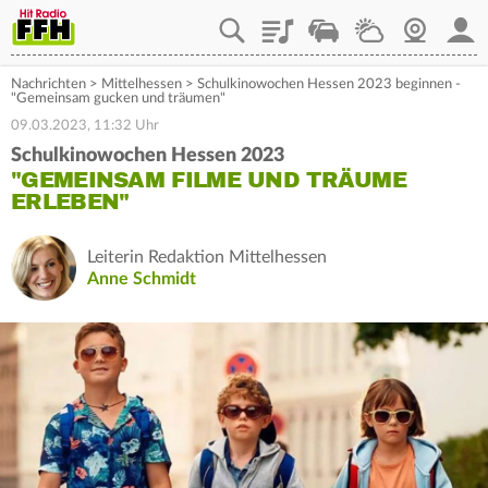
Playlist
Staupilot
Wetter
Webcam
Mein
Nachrichten
>
Mittelhessen
>
Schulkinowochen Hessen 2023 beginnen -
"Gemeinsam gucken und träumen"
09.03.2023, 11:32 Uhr
Schulkinowochen Hessen 2023
"GEMEINSAM FILME UND TRÄUME
ERLEBEN"
Leiterin Redaktion Mittelhessen
Anne Schmidt