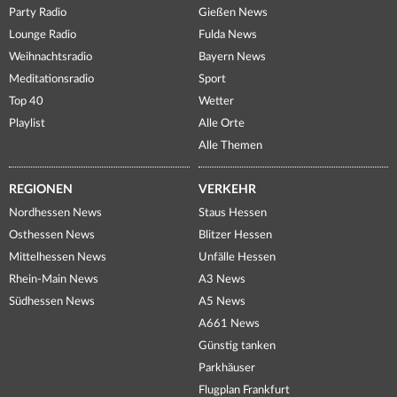
Party Radio
Gießen News
Lounge Radio
Fulda News
Weihnachtsradio
Bayern News
Meditationsradio
Sport
Top 40
Wetter
Playlist
Alle Orte
Alle Themen
REGIONEN
VERKEHR
Nordhessen News
Staus Hessen
Osthessen News
Blitzer Hessen
Mittelhessen News
Unfälle Hessen
Rhein-Main News
A3 News
Südhessen News
A5 News
A661 News
Günstig tanken
Parkhäuser
Flugplan Frankfurt