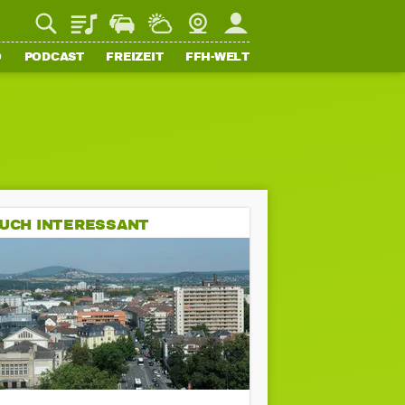
Playlist
Staupilot
Wetter
Webcam
Mein FFH
O
PODCAST
FREIZEIT
FFH-WELT
UCH INTERESSANT