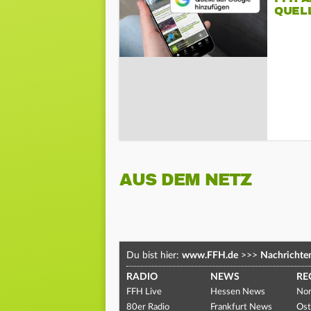
QUEL
AUS DEM NETZ
Du bist hier:
www.FFH.de
>>>
Nachrichte
RADIO
NEWS
RE
FFH Live
Hessen News
Nor
80er Radio
Frankfurt News
Ost