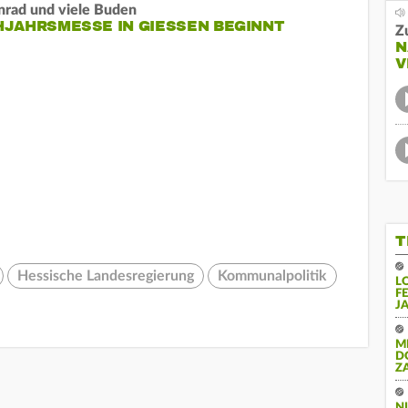
nrad und viele Buden
JAHRSMESSE IN GIESSEN BEGINNT
Z
N
V
T
Hessische Landesregierung
Kommunalpolitik
L
F
J
M
D
Z
N