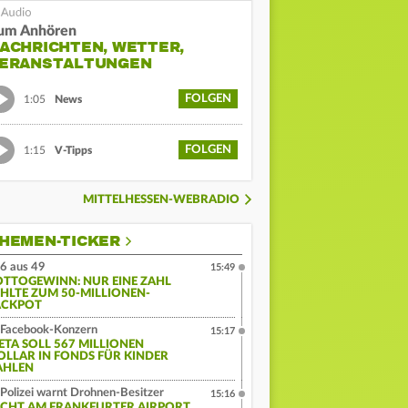
um Anhören
ACHRICHTEN, WETTER,
ERANSTALTUNGEN
FOLGEN
1:05
News
FOLGEN
1:15
V-Tipps
MITTELHESSEN-WEBRADIO
HEMEN-TICKER
6 aus 49
15:49
OTTOGEWINN: NUR EINE ZAHL
EHLTE ZUM 50-MILLIONEN-
ACKPOT
Facebook-Konzern
15:17
ETA SOLL 567 MILLIONEN
OLLAR IN FONDS FÜR KINDER
AHLEN
Polizei warnt Drohnen-Besitzer
15:16
ICHT AM FRANKFURTER AIRPORT