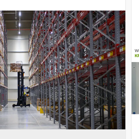
We
KR