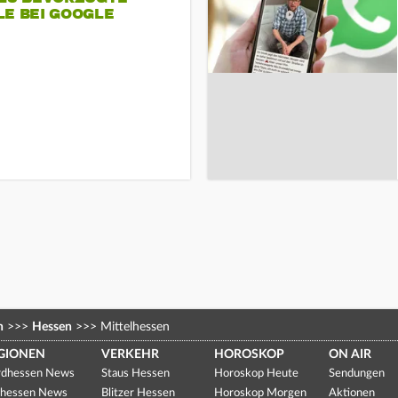
LE BEI GOOGLE
n
>>>
Hessen
>>>
Mittelhessen
GIONEN
VERKEHR
HOROSKOP
ON AIR
dhessen News
Staus Hessen
Horoskop Heute
Sendungen
hessen News
Blitzer Hessen
Horoskop Morgen
Aktionen