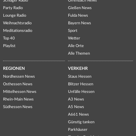
Schlager Radio
Offenbach News
Party Radio
Gießen News
Lounge Radio
Fulda News
Weihnachtsradio
Bayern News
Meditationsradio
Sport
Top 40
Wetter
Playlist
Alle Orte
Alle Themen
REGIONEN
VERKEHR
Nordhessen News
Staus Hessen
Osthessen News
Blitzer Hessen
Mittelhessen News
Unfälle Hessen
Rhein-Main News
A3 News
Südhessen News
A5 News
A661 News
Günstig tanken
Parkhäuser