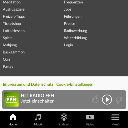
Meditation
Frequenzen
Ausflugsziele
Jobs
Freizeit-Tipps
Führungen
Ticketshop
Presse
Lotto Hessen
Radiowerbung
Spiele
Weiterbildung
Mahjong
Login
Backgammon
Quiz
Partys
Impressum und Datenschutz
Cookie-Einstellungen
HIT RADIO FFH
Jetzt einschalten
Home
Musik
Podcast
Video
Menü