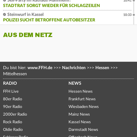
Sex-Party im Rathaus Mannheim?
10:41
STADTRAT SORGT WIEDER FÜR SCHLAGZEILEN
Steinwurf in Kassel
10:33
POLIZEI SUCHT BETROFFENE AUTOBESITZER
AUS DEM NETZ
Du bist hier:
www.FFH.de
>>>
Nachrichten
>>>
Hessen
>>>
Mittelhessen
RADIO
NEWS
FFH Live
Hessen News
80er Radio
Frankfurt News
90er Radio
Wiesbaden News
2000er Radio
Mainz News
Rock Radio
Kassel News
Oldie Radio
Darmstadt News