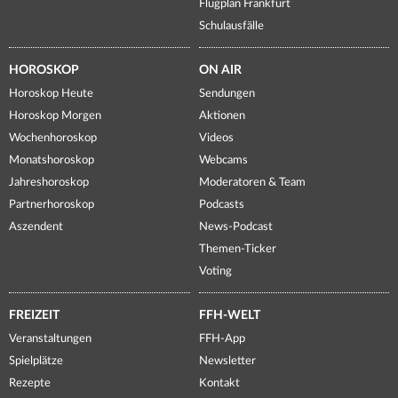
Flugplan Frankfurt
Schulausfälle
HOROSKOP
ON AIR
Horoskop Heute
Sendungen
Horoskop Morgen
Aktionen
Wochenhoroskop
Videos
Monatshoroskop
Webcams
Jahreshoroskop
Moderatoren & Team
Partnerhoroskop
Podcasts
Aszendent
News-Podcast
Themen-Ticker
Voting
FREIZEIT
FFH-WELT
Veranstaltungen
FFH-App
Spielplätze
Newsletter
Rezepte
Kontakt