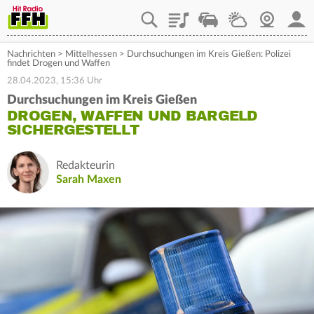
Playlist
Staupilot
Wetter
Webcam
Mein
Nachrichten
>
Mittelhessen
>
Durchsuchungen im Kreis Gießen: Polizei
findet Drogen und Waffen
28.04.2023, 15:36 Uhr
Durchsuchungen im Kreis Gießen
DROGEN, WAFFEN UND BARGELD
SICHERGESTELLT
Redakteurin
Sarah Maxen