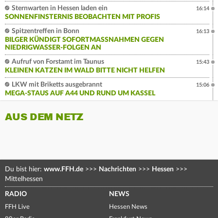
Sternwarten in Hessen laden ein
16:14
SONNENFINSTERNIS BEOBACHTEN MIT PROFIS
Spitzentreffen in Bonn
16:13
BILGER KÜNDIGT SOFORTMASSNAHMEN GEGEN N
IEDRIGWASSER-FOLGEN AN
Aufruf von Forstamt im Taunus
15:43
KLEINEN KATZEN IM WALD BITTE NICHT HELFEN
LKW mit Briketts ausgebrannt
15:06
MEGA-STAUS AUF A44 UND RUND UM KASSEL
AUS DEM NETZ
Du bist hier:
www.FFH.de
>>>
Nachrichten
>>>
Hessen
>>>
Mittelhessen
RADIO
NEWS
FFH Live
Hessen News