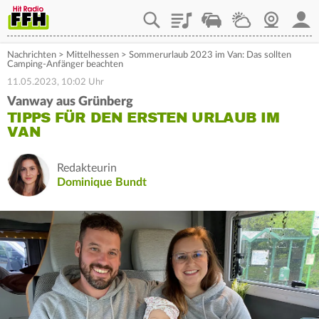
Playlist
Staupilot
Wetter
Webcam
Mein
Nachrichten
>
Mittelhessen
>
Sommerurlaub 2023 im Van: Das sollten
Camping-Anfänger beachten
11.05.2023, 10:02 Uhr
Vanway aus Grünberg
TIPPS FÜR DEN ERSTEN URLAUB IM
VAN
Redakteurin
Dominique Bundt