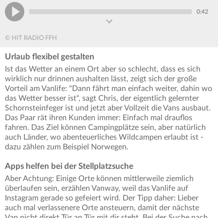
0:42
© HIT RADIO FFH
Urlaub flexibel gestalten
Ist das Wetter an einem Ort aber so schlecht, dass es sich
wirklich nur drinnen aushalten lässt, zeigt sich der große
Vorteil am Vanlife: "Dann fährt man einfach weiter, dahin wo
das Wetter besser ist", sagt Chris, der eigentlich gelernter
Schornsteinfeger ist und jetzt aber Vollzeit die Vans ausbaut.
Das Paar rät ihren Kunden immer: Einfach mal drauflos
fahren. Das Ziel können Campingplätze sein, aber natürlich
auch Länder, wo abenteuerliches Wildcampen erlaubt ist -
dazu zählen zum Beispiel Norwegen.
Apps helfen bei der Stellplatzsuche
Aber Achtung: Einige Orte können mittlerweile ziemlich
überlaufen sein, erzählen Vanway, weil das Vanlife auf
Instagram gerade so gefeiert wird. Der Tipp daher: Lieber
auch mal verlassenere Orte ansteuern, damit der nächste
Van nicht direkt Tür an Tür mit dir steht. Bei der Suche nach