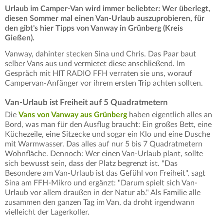
Urlaub im Camper-Van wird immer beliebter: Wer überlegt,
diesen Sommer mal einen Van-Urlaub auszuprobieren, für
den gibt's hier Tipps von Vanway in Grünberg (Kreis
Gießen).
Vanway, dahinter stecken Sina und Chris. Das Paar baut
selber Vans aus und vermietet diese anschließend. Im
Gespräch mit HIT RADIO FFH verraten sie uns, worauf
Campervan-Anfänger vor ihrem ersten Trip achten sollten.
Van-Urlaub ist Freiheit auf 5 Quadratmetern
Die
Vans von Vanway aus Grünberg
haben eigentlich alles an
Bord, was man für den Ausflug braucht: Ein großes Bett, eine
Küchezeile, eine Sitzecke und sogar ein Klo und eine Dusche
mit Warmwasser. Das alles auf nur 5 bis 7 Quadratmetern
Wohnfläche. Dennoch: Wer einen Van-Urlaub plant, sollte
sich bewusst sein, dass der Platz begrenzt ist. "Das
Besondere am Van-Urlaub ist das Gefühl von Freiheit", sagt
Sina am FFH-Mikro und ergänzt: "Darum spielt sich Van-
Urlaub vor allem draußen in der Natur ab." Als Familie alle
zusammen den ganzen Tag im Van, da droht irgendwann
vielleicht der Lagerkoller.