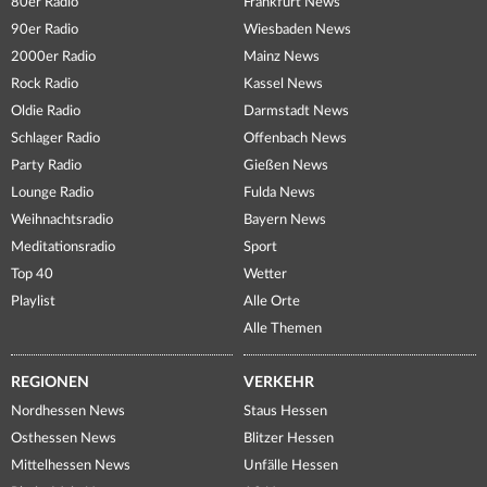
80er Radio
Frankfurt News
90er Radio
Wiesbaden News
2000er Radio
Mainz News
Rock Radio
Kassel News
Oldie Radio
Darmstadt News
Schlager Radio
Offenbach News
Party Radio
Gießen News
Lounge Radio
Fulda News
Weihnachtsradio
Bayern News
Meditationsradio
Sport
Top 40
Wetter
Playlist
Alle Orte
Alle Themen
REGIONEN
VERKEHR
Nordhessen News
Staus Hessen
Osthessen News
Blitzer Hessen
Mittelhessen News
Unfälle Hessen