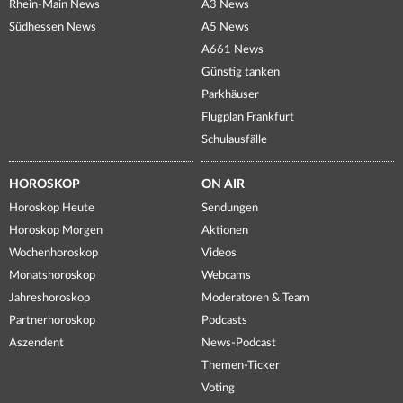
Rhein-Main News
A3 News
Südhessen News
A5 News
A661 News
Günstig tanken
Parkhäuser
Flugplan Frankfurt
Schulausfälle
HOROSKOP
ON AIR
Horoskop Heute
Sendungen
Horoskop Morgen
Aktionen
Wochenhoroskop
Videos
Monatshoroskop
Webcams
Jahreshoroskop
Moderatoren & Team
Partnerhoroskop
Podcasts
Aszendent
News-Podcast
Themen-Ticker
Voting