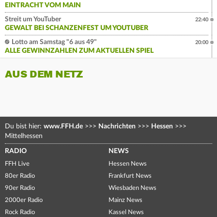
EINTRACHT VOM MAIN
Streit um YouTuber
22:40
GEWALT BEI SCHANZENFEST UM YOUTUBER
Lotto am Samstag "6 aus 49"
20:00
ALLE GEWINNZAHLEN ZUM AKTUELLEN SPIEL
AUS DEM NETZ
Du bist hier:
www.FFH.de
>>>
Nachrichten
>>>
Hessen
>>>
Mittelhessen
RADIO
NEWS
FFH Live
Hessen News
80er Radio
Frankfurt News
90er Radio
Wiesbaden News
2000er Radio
Mainz News
Rock Radio
Kassel News