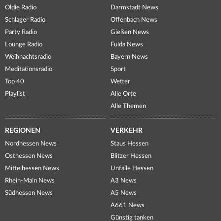
Oldie Radio
Darmstadt News
Schlager Radio
Offenbach News
Party Radio
Gießen News
Lounge Radio
Fulda News
Weihnachtsradio
Bayern News
Meditationsradio
Sport
Top 40
Wetter
Playlist
Alle Orte
Alle Themen
REGIONEN
VERKEHR
Nordhessen News
Staus Hessen
Osthessen News
Blitzer Hessen
Mittelhessen News
Unfälle Hessen
Rhein-Main News
A3 News
Südhessen News
A5 News
A661 News
Günstig tanken