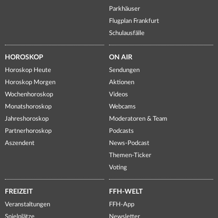
Parkhäuser
Flugplan Frankfurt
Schulausfälle
HOROSKOP
ON AIR
Horoskop Heute
Sendungen
Horoskop Morgen
Aktionen
Wochenhoroskop
Videos
Monatshoroskop
Webcams
Jahreshoroskop
Moderatoren & Team
Partnerhoroskop
Podcasts
Aszendent
News-Podcast
Themen-Ticker
Voting
FREIZEIT
FFH-WELT
Veranstaltungen
FFH-App
Spielplätze
Newsletter