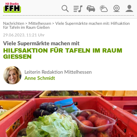
Playlist
Staupilot
Wetter
Webcam
Mein
Nachrichten
>
Mittelhessen
>
Viele Supermärkte machen mit: Hilfsaktion
für Tafeln im Raum Gießen
29.06.2023, 11:21 Uhr
Viele Supermärkte machen mit
HILFSAKTION FÜR TAFELN IM RAUM
GIESSEN
Leiterin Redaktion Mittelhessen
Anne Schmidt