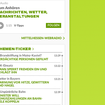
um Anhören
ACHRICHTEN, WETTER,
ERANSTALTUNGEN
FOLGEN
1:15
V-Tipps
MITTELHESSEN-WEBRADIO
HEMEN-TICKER
Brandstiftung in Mainz-Kastel?
13:29
ERDÄCHTIGE PERSONEN GEFILMT
K-Einsatz
13:22
ANN SPERRT FREMDEN EIN UND
CHLÄGT IHN
tter in Bayern
13:21
ARNUNG VOR HITZE, GEWITTERN
ND HAGEL
Unpünktliche Bahn
12:39
INISTER WILL
ONUSZAHLUNGEN AN BAHN-
IELE KOPPELN