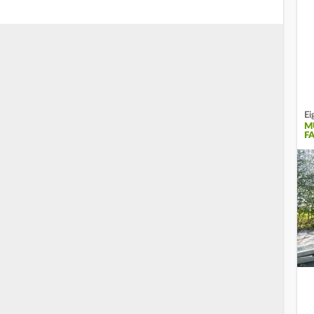
Ei
M
F