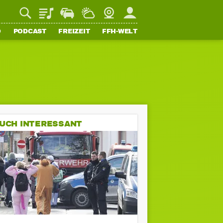
Playlist
Staupilot
Wetter
Webcam
Mein FFH
O
PODCAST
FREIZEIT
FFH-WELT
UCH INTERESSANT