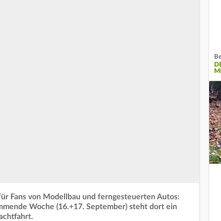
Be
D
M
z für Fans von Modellbau und ferngesteuerten Autos:
mmende Woche (16.+17. September) steht dort ein
achtfahrt.