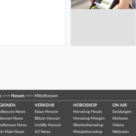
n
>>>
Hessen
>>>
Mittelhessen
GIONEN
VERKEHR
HOROSKOP
ON AIR
dhessen News
Staus Hessen
Horoskop Heute
Sendungen
hessen News
Blitzer Hessen
Horoskop Morgen
Aktionen
telhessen News
Unfälle Hessen
Wochenhoroskop
Videos
in-Main News
A3 News
Monatshoroskop
Webcams