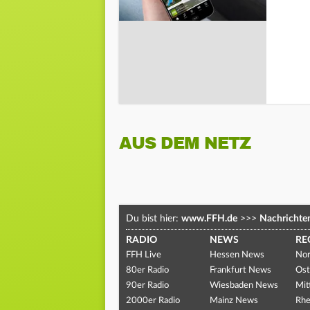
AUS DEM NETZ
Du bist hier:
www.FFH.de
>>>
Nachrichte
RADIO
NEWS
RE
FFH Live
Hessen News
Nor
80er Radio
Frankfurt News
Ost
90er Radio
Wiesbaden News
Mit
2000er Radio
Mainz News
Rhe