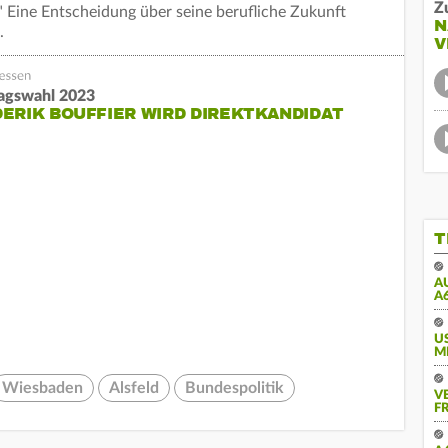
Z
r." Eine Entscheidung über seine berufliche Zukunft
N
.
V
agswahl 2023
ERIK BOUFFIER WIRD DIREKTKANDIDAT
T
A
A
U
M
Wiesbaden
Alsfeld
Bundespolitik
V
FR