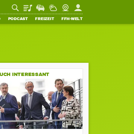
Playlist
Staupilot
Wetter
Webcam
Mein FFH
O
PODCAST
FREIZEIT
FFH-WELT
UCH INTERESSANT