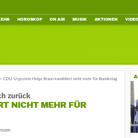
KEHR
HOROSKOP
ON AIR
MUSIK
AKTIONEN
VIDE
A
>
CDU-Urgestein Helge Braun kandidiert nicht mehr für Bundestag
ch zurück
RT NICHT MEHR FÜR
essen