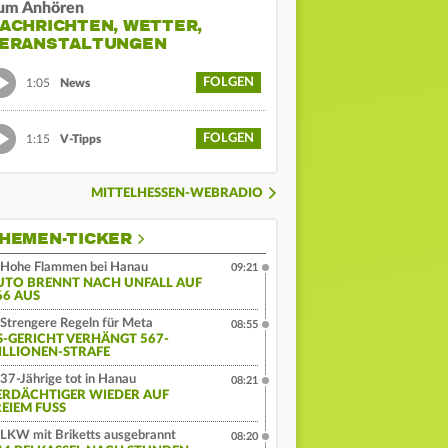
um Anhören
ACHRICHTEN, WETTER,
ERANSTALTUNGEN
FOLGEN
1:05
News
FOLGEN
1:15
V-Tipps
MITTELHESSEN-WEBRADIO
HEMEN-TICKER
Hohe Flammen bei Hanau
09:21
UTO BRENNT NACH UNFALL AUF
66 AUS
Strengere Regeln für Meta
08:55
S-GERICHT VERHÄNGT 567-
ILLIONEN-STRAFE
37-Jährige tot in Hanau
08:21
ERDÄCHTIGER WIEDER AUF
EIEM FUSS
LKW mit Briketts ausgebrannt
08:20