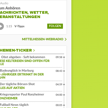
um Anhören
ACHRICHTEN, WETTER,
ERANSTALTUNGEN
FOLGEN
1:15
V-Tipps
MITTELHESSEN-WEBRADIO
HEMEN-TICKER
Obst abgeben - Saft bekommen
09:58
IESE KELTEREIEN SIND OFFEN FÜR
LLE
Badeunglück in Marburg
08:43
3-JÄHRIGER ERTRINKT IN DER
AHN
Der tägliche Börsen-Shot
04:59
LLES AUF AKTIEN
Kriegsreporter Paul Ronzheimer
04:00
ONZHEIMER
Fußball News täglich
00:05