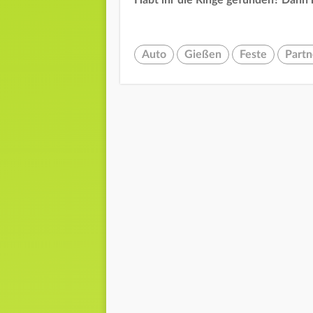
Habt ihr die Ringe gefunden? Dann
Auto
Gießen
Feste
Partn