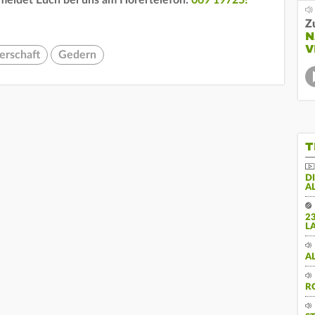
 meldet Euch bei uns am Hörertelefon:
069 19725!
Z
N
V
erschaft
Gedern
T
D
A
2
L
A
R