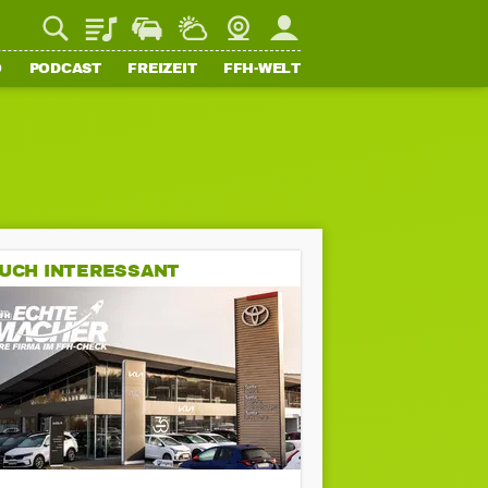
Playlist
Staupilot
Wetter
Webcam
Mein FFH
O
PODCAST
FREIZEIT
FFH-WELT
UCH INTERESSANT