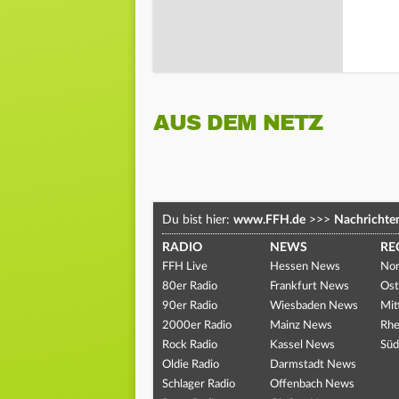
AUS DEM NETZ
Du bist hier:
www.FFH.de
>>>
Nachrichte
RADIO
NEWS
RE
FFH Live
Hessen News
Nor
80er Radio
Frankfurt News
Ost
90er Radio
Wiesbaden News
Mit
2000er Radio
Mainz News
Rhe
Rock Radio
Kassel News
Süd
Oldie Radio
Darmstadt News
Schlager Radio
Offenbach News