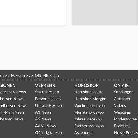
n
>>>
Hessen
>>>
Mittelhessen
GIONEN
VERKEHR
HOROSKOP
ON AIR
dhessen News
Staus Hessen
Horoskop Heute
Sendungen
hessen News
Blitzer Hessen
Horoskop Morgen
Aktionen
telhessen News
Unfälle Hessen
Wochenhoroskop
Videos
in-Main News
A3 News
Monatshoroskop
Webcams
hessen News
A5 News
Jahreshoroskop
Moderatoren
A661 News
Partnerhoroskop
Podcasts
Günstig tanken
Aszendent
News-Podcas