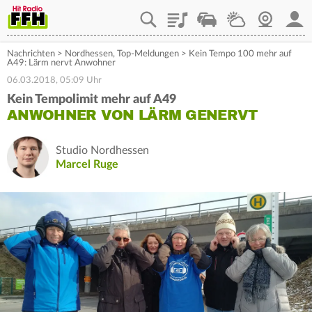
Playlist
Staupilot
Wetter
Webcam
Mein
Nachrichten
>
Nordhessen
,
Top-Meldungen
>
Kein Tempo 100 mehr auf
A49: Lärm nervt Anwohner
06.03.2018, 05:09 Uhr
Kein Tempolimit mehr auf A49
ANWOHNER VON LÄRM GENERVT
Studio Nordhessen
Marcel Ruge