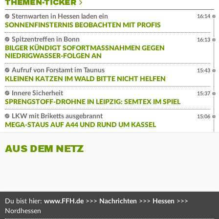
THEMEN-TICKER
Sternwarten in Hessen laden ein
16:14
SONNENFINSTERNIS BEOBACHTEN MIT PROFIS
Spitzentreffen in Bonn
16:13
BILGER KÜNDIGT SOFORTMASSNAHMEN GEGEN N
IEDRIGWASSER-FOLGEN AN
Aufruf von Forstamt im Taunus
15:43
KLEINEN KATZEN IM WALD BITTE NICHT HELFEN
Innere Sicherheit
15:37
SPRENGSTOFF-DROHNE IN LEIPZIG: SEMTEX IM SPIEL
LKW mit Briketts ausgebrannt
15:06
MEGA-STAUS AUF A44 UND RUND UM KASSEL
AUS DEM NETZ
Du bist hier:
www.FFH.de
>>>
Nachrichten
>>>
Hessen
>>>
Nordhessen