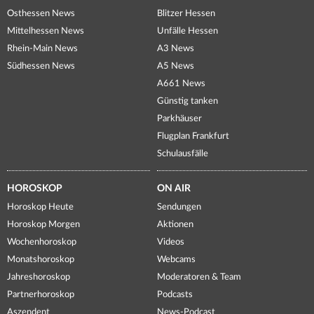
Osthessen News
Blitzer Hessen
Mittelhessen News
Unfälle Hessen
Rhein-Main News
A3 News
Südhessen News
A5 News
A661 News
Günstig tanken
Parkhäuser
Flugplan Frankfurt
Schulausfälle
HOROSKOP
ON AIR
Horoskop Heute
Sendungen
Horoskop Morgen
Aktionen
Wochenhoroskop
Videos
Monatshoroskop
Webcams
Jahreshoroskop
Moderatoren & Team
Partnerhoroskop
Podcasts
Aszendent
News-Podcast