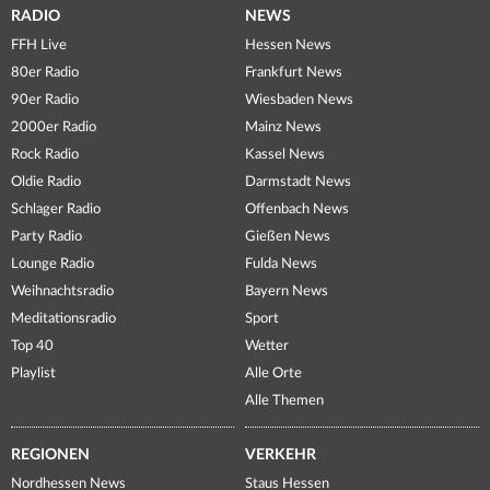
RADIO
NEWS
FFH Live
Hessen News
80er Radio
Frankfurt News
90er Radio
Wiesbaden News
2000er Radio
Mainz News
Rock Radio
Kassel News
Oldie Radio
Darmstadt News
Schlager Radio
Offenbach News
Party Radio
Gießen News
Lounge Radio
Fulda News
Weihnachtsradio
Bayern News
Meditationsradio
Sport
Top 40
Wetter
Playlist
Alle Orte
Alle Themen
REGIONEN
VERKEHR
Nordhessen News
Staus Hessen