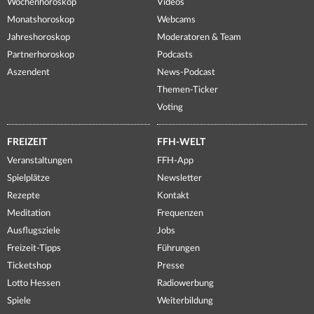
Wochenhoroskop
Videos
Monatshoroskop
Webcams
Jahreshoroskop
Moderatoren & Team
Partnerhoroskop
Podcasts
Aszendent
News-Podcast
Themen-Ticker
Voting
FREIZEIT
FFH-WELT
Veranstaltungen
FFH-App
Spielplätze
Newsletter
Rezepte
Kontakt
Meditation
Frequenzen
Ausflugsziele
Jobs
Freizeit-Tipps
Führungen
Ticketshop
Presse
Lotto Hessen
Radiowerbung
Spiele
Weiterbildung