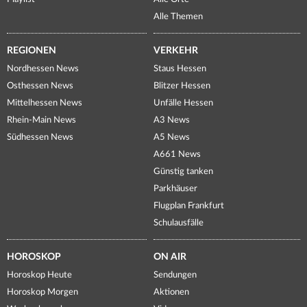
Alle Themen
REGIONEN
VERKEHR
Nordhessen News
Staus Hessen
Osthessen News
Blitzer Hessen
Mittelhessen News
Unfälle Hessen
Rhein-Main News
A3 News
Südhessen News
A5 News
A661 News
Günstig tanken
Parkhäuser
Flugplan Frankfurt
Schulausfälle
HOROSKOP
ON AIR
Horoskop Heute
Sendungen
Horoskop Morgen
Aktionen