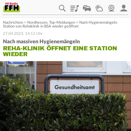
Playlist
Staupilot
Wetter
Webcam
Mein
Nachrichten
>
Nordhessen
,
Top-Meldungen
>
Nach Hygienemängeln:
Station von Rehaklinik in BSA wieder geöffnet
27.04.2023, 14:12 Uhr
Nach massiven Hygienemängeln
REHA-KLINIK ÖFFNET EINE STATION
WIEDER