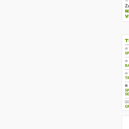
Z
N
V
T
S
B
T
S
SE
G