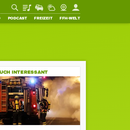
Playlist
Staupilot
Wetter
Webcam
Mein FFH
O
PODCAST
FREIZEIT
FFH-WELT
UCH INTERESSANT