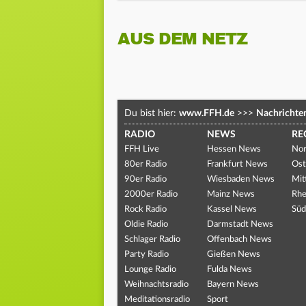
AUS DEM NETZ
Du bist hier:
www.FFH.de
>>>
Nachrichte
RADIO
NEWS
RE
FFH Live
Hessen News
Nor
80er Radio
Frankfurt News
Ost
90er Radio
Wiesbaden News
Mit
2000er Radio
Mainz News
Rhe
Rock Radio
Kassel News
Süd
Oldie Radio
Darmstadt News
Schlager Radio
Offenbach News
Party Radio
Gießen News
Lounge Radio
Fulda News
Weihnachtsradio
Bayern News
Meditationsradio
Sport