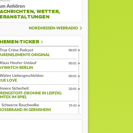
um Anhören
ACHRICHTEN, WETTER,
ERANSTALTUNGEN
NORDHESSEN-WEBRADIO
HEMEN-TICKER
True Crime Podcast
00:05
PURENELEMENTE ORIGINAL
Klaas Heufer-Umlauf
00:01
AYWATCH BERLIN
Wahre Liebesgeschichten
00:01
RUE LOVE
Innere Sicherheit
20:01
PRENGSTOFF-DROHNE IN LEIPZIG:
MTEX IM SPIEL
Schwarze Rauchwolke
19:43
ROSSBRAND IN GERNSHEIM