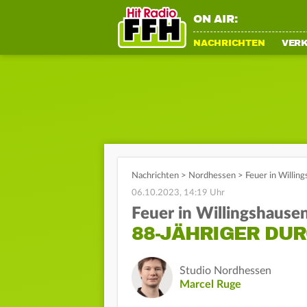
ON AIR:
NACHRICHTEN
VER
Nachrichten
>
Nordhessen
>
Feuer in Willin
06.10.2023, 14:19 Uhr
Feuer in Willingshause
88-JÄHRIGER DU
Studio Nordhessen
Marcel Ruge