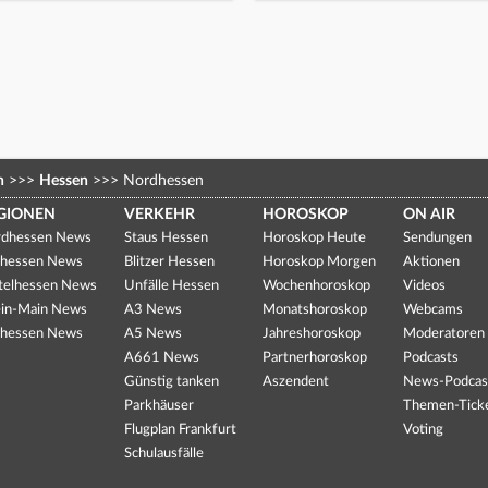
n
>>>
Hessen
>>>
Nordhessen
GIONEN
VERKEHR
HOROSKOP
ON AIR
dhessen News
Staus Hessen
Horoskop Heute
Sendungen
hessen News
Blitzer Hessen
Horoskop Morgen
Aktionen
telhessen News
Unfälle Hessen
Wochenhoroskop
Videos
in-Main News
A3 News
Monatshoroskop
Webcams
hessen News
A5 News
Jahreshoroskop
Moderatoren
A661 News
Partnerhoroskop
Podcasts
Günstig tanken
Aszendent
News-Podcas
Parkhäuser
Themen-Tick
Flugplan Frankfurt
Voting
Schulausfälle