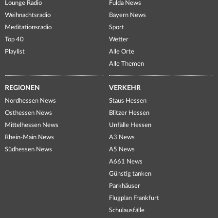
Lounge Radio
Fulda News
Weihnachtsradio
Bayern News
Meditationsradio
Sport
Top 40
Wetter
Playlist
Alle Orte
Alle Themen
REGIONEN
VERKEHR
Nordhessen News
Staus Hessen
Osthessen News
Blitzer Hessen
Mittelhessen News
Unfälle Hessen
Rhein-Main News
A3 News
Südhessen News
A5 News
A661 News
Günstig tanken
Parkhäuser
Flugplan Frankfurt
Schulausfälle