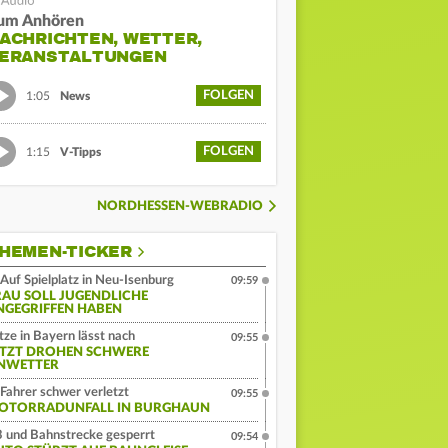
um Anhören
ACHRICHTEN, WETTER,
ERANSTALTUNGEN
FOLGEN
1:05
News
FOLGEN
1:15
V-Tipps
NORDHESSEN-WEBRADIO
HEMEN-TICKER
Auf Spielplatz in Neu-Isenburg
09:59
RAU SOLL JUGENDLICHE
NGEGRIFFEN HABEN
tze in Bayern lässt nach
09:55
ETZT DROHEN SCHWERE
NWETTER
Fahrer schwer verletzt
09:55
OTORRADUNFALL IN BURGHAUN
 und Bahnstrecke gesperrt
09:54