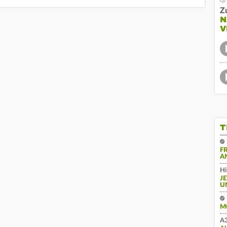
Z
N
V
T
F
A
Hi
J
U
M
A3