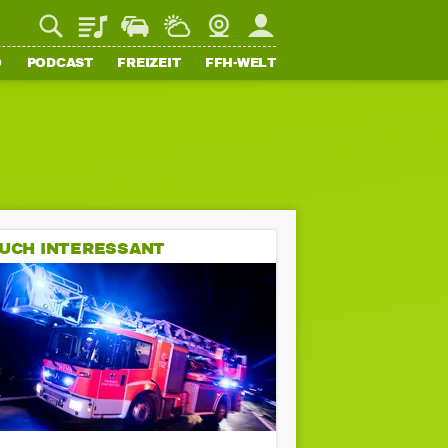
Playlist
Staupilot
Wetter
Webcam
Mein FFH
O
PODCAST
FREIZEIT
FFH-WELT
UCH INTERESSANT