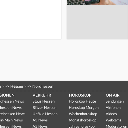
n
>>>
Hessen
>>>
Nordhessen
GIONEN
VERKEHR
HOROSKOP
ON AIR
dhessen News
Staus Hessen
Horoskop Heute
Sendungen
hessen News
Blitzer Hessen
Horoskop Morgen
Aktionen
telhessen News
Unfälle Hessen
Wochenhoroskop
Videos
in-Main News
A3 News
Monatshoroskop
Webcams
hessen News
A5 News
Jahreshoroskop
Moderatoren