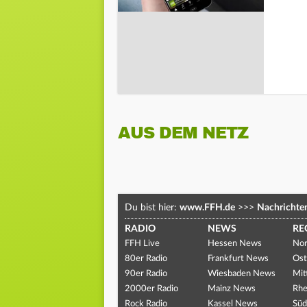
AUS DEM NETZ
Du bist hier:
www.FFH.de
>>>
Nachrichte
RADIO
NEWS
RE
FFH Live
Hessen News
Nor
80er Radio
Frankfurt News
Ost
90er Radio
Wiesbaden News
Mit
2000er Radio
Mainz News
Rhe
Rock Radio
Kassel News
Süd