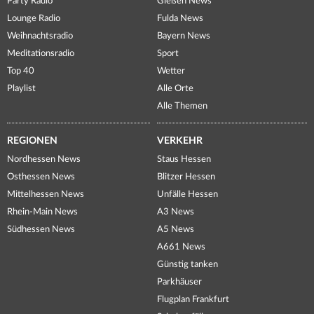
Party Radio
Gießen News
Lounge Radio
Fulda News
Weihnachtsradio
Bayern News
Meditationsradio
Sport
Top 40
Wetter
Playlist
Alle Orte
Alle Themen
REGIONEN
VERKEHR
Nordhessen News
Staus Hessen
Osthessen News
Blitzer Hessen
Mittelhessen News
Unfälle Hessen
Rhein-Main News
A3 News
Südhessen News
A5 News
A661 News
Günstig tanken
Parkhäuser
Flugplan Frankfurt