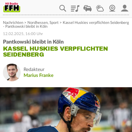
Playlist
Staupilot
Wetter
Webcam
Mein
Nachrichten
>
Nordhessen
,
Sport
>
Kassel Huskies verpflichten Seidenberg
- Pantkowski bleibt in Köln
12.02.2025, 16:00 Uhr
Pantkowski bleibt in Köln
KASSEL HUSKIES VERPFLICHTEN
SEIDENBERG
Redakteur
Marius Franke