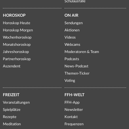
Schulausfälle
HOROSKOP
ON AIR
Horoskop Heute
Sendungen
Horoskop Morgen
Aktionen
Wochenhoroskop
Videos
Monatshoroskop
Webcams
Jahreshoroskop
Moderatoren & Team
Partnerhoroskop
Podcasts
Aszendent
News-Podcast
Themen-Ticker
Voting
FREIZEIT
FFH-WELT
Veranstaltungen
FFH-App
Spielplätze
Newsletter
Rezepte
Kontakt
Meditation
Frequenzen