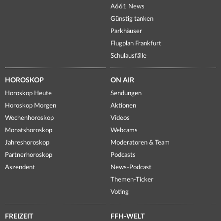
A661 News
Günstig tanken
Parkhäuser
Flugplan Frankfurt
Schulausfälle
HOROSKOP
ON AIR
Horoskop Heute
Sendungen
Horoskop Morgen
Aktionen
Wochenhoroskop
Videos
Monatshoroskop
Webcams
Jahreshoroskop
Moderatoren & Team
Partnerhoroskop
Podcasts
Aszendent
News-Podcast
Themen-Ticker
Voting
FREIZEIT
FFH-WELT