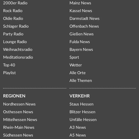
2000er Radio
Mainz News
Rock Radio
Kassel News
Oldie Radio
Darmstadt News
Schlager Radio
Offenbach News
Party Radio
Gießen News
Lounge Radio
Fulda News
Weihnachtsradio
Bayern News
Meditationsradio
Sport
Top 40
Wetter
Playlist
Alle Orte
Alle Themen
REGIONEN
VERKEHR
Nordhessen News
Staus Hessen
Osthessen News
Blitzer Hessen
Mittelhessen News
Unfälle Hessen
Rhein-Main News
A3 News
Südhessen News
A5 News