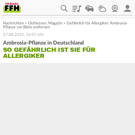
Playlist
Staupilot
Wetter
Webcam
Mein
Nachrichten
>
Osthessen
,
Magazin
>
Gefährlich für Allergiker: Ambrosia-
Pflanze vor Blüte entfernen
27.08.2025, 16:55 Uhr
Ambrosia-Pflanze in Deutschland
SO GEFÄHRLICH IST SIE FÜR
ALLERGIKER