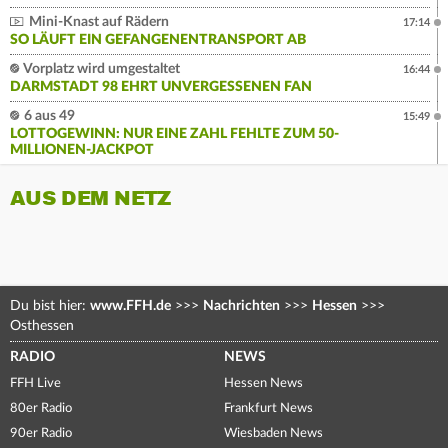
Mini-Knast auf Rädern
17:14
SO LÄUFT EIN GEFANGENENTRANSPORT AB
Vorplatz wird umgestaltet
16:44
DARMSTADT 98 EHRT UNVERGESSENEN FAN
6 aus 49
15:49
LOTTOGEWINN: NUR EINE ZAHL FEHLTE ZUM 50-
MILLIONEN-JACKPOT
AUS DEM NETZ
Du bist hier:
www.FFH.de
>>>
Nachrichten
>>>
Hessen
>>>
Osthessen
RADIO
NEWS
FFH Live
Hessen News
80er Radio
Frankfurt News
90er Radio
Wiesbaden News