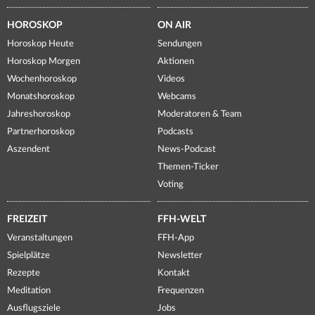
HOROSKOP
ON AIR
Horoskop Heute
Sendungen
Horoskop Morgen
Aktionen
Wochenhoroskop
Videos
Monatshoroskop
Webcams
Jahreshoroskop
Moderatoren & Team
Partnerhoroskop
Podcasts
Aszendent
News-Podcast
Themen-Ticker
Voting
FREIZEIT
FFH-WELT
Veranstaltungen
FFH-App
Spielplätze
Newsletter
Rezepte
Kontakt
Meditation
Frequenzen
Ausflugsziele
Jobs