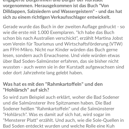
engagierte Bürgerinnen und Bürger der Kurstadt
vorgenommen. Herausgekommen ist das Buch "Von
Dilldappen, Salzsiedern und Wassergeistern" - und das hat
sich zu einem richtigen Verkaufsschlager entwickelt.
Gerade wurde das Buch in der zweiten Auflage gedruckt - so
wie die erste mit 1.000 Exemplaren. "Ich habe das Buch
schon bis nach Australien verschickt", erzählt Martina Jobst
vom Verein für Tourismus und Wirtschaftsförderung (VTW)
am FFH-Mikro. Nicht nur Kinder würden das Buch gerne
lesen, sondern auch Erwachsene. Und viele würden etwas
über Bad Soden-Salmünster erfahren, das sie bisher nicht
wussten - auch wenn sie in der Kurstadt aufgewachsen sind
oder dort Jahrzehnte lang gelebt haben.
Was hat es mit den "Rahmkartoffeln" und den
"Hohlärsch" auf sich?
So wird zum Beispiel auch erklärt, woher die Bad Sodener
und die Salmünsterer ihre Spitznamen haben. Die Bad
Sodener heißen "Rahmkartoffeln" und die Salmünsterer
"Hohlärsch". Was es damit auf sich hat, wird sogar im
"Mensterer Platt" erzählt. Und auch, wie die Sole-Quellen in
Bad Soden entdeckt wurden und welche Rolle eine Kuh