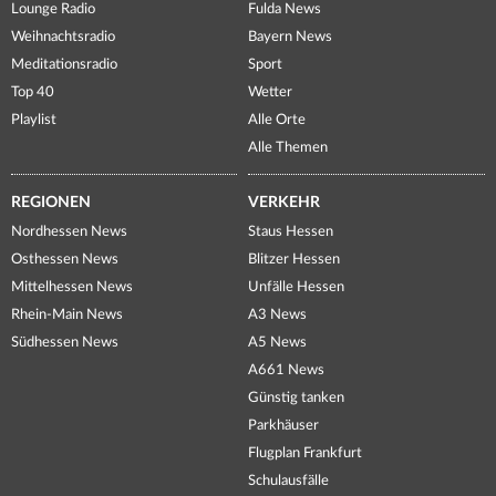
Lounge Radio
Fulda News
Weihnachtsradio
Bayern News
Meditationsradio
Sport
Top 40
Wetter
Playlist
Alle Orte
Alle Themen
REGIONEN
VERKEHR
Nordhessen News
Staus Hessen
Osthessen News
Blitzer Hessen
Mittelhessen News
Unfälle Hessen
Rhein-Main News
A3 News
Südhessen News
A5 News
A661 News
Günstig tanken
Parkhäuser
Flugplan Frankfurt
Schulausfälle