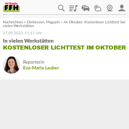
Playlist
Staupilot
Wetter
Webcam
Mein
Nachrichten
>
Osthessen
,
Magazin
>
Im Oktober: Kostenloser Lichttest bei
vielen Werkstätten
27.09.2023, 11:12 Uhr
In vielen Werkstätten
KOSTENLOSER LICHTTEST IM OKTOBER
Reporterin
Eva-Maria Lauber