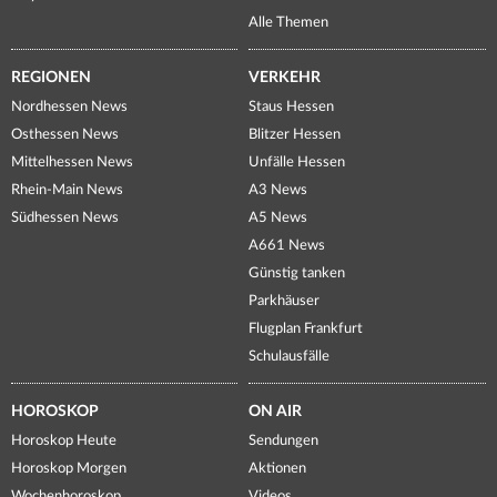
Alle Themen
REGIONEN
VERKEHR
Nordhessen News
Staus Hessen
Osthessen News
Blitzer Hessen
Mittelhessen News
Unfälle Hessen
Rhein-Main News
A3 News
Südhessen News
A5 News
A661 News
Günstig tanken
Parkhäuser
Flugplan Frankfurt
Schulausfälle
HOROSKOP
ON AIR
Horoskop Heute
Sendungen
Horoskop Morgen
Aktionen
Wochenhoroskop
Videos