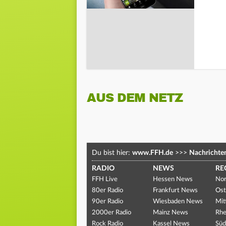
AUS DEM NETZ
Du bist hier:
www.FFH.de
>>>
Nachrichte
RADIO
NEWS
RE
FFH Live
Hessen News
Nor
80er Radio
Frankfurt News
Ost
90er Radio
Wiesbaden News
Mit
2000er Radio
Mainz News
Rhe
Rock Radio
Kassel News
Süd