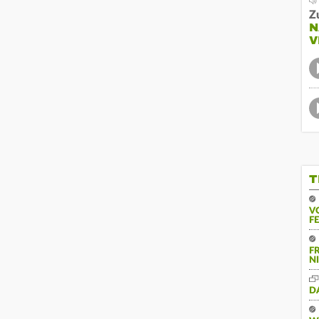
Z
N
V
T
V
F
F
N
D