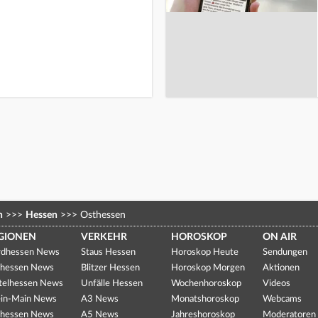
n
>>>
Hessen
>>>
Osthessen
GIONEN
VERKEHR
HOROSKOP
ON AIR
dhessen News
Staus Hessen
Horoskop Heute
Sendungen
hessen News
Blitzer Hessen
Horoskop Morgen
Aktionen
telhessen News
Unfälle Hessen
Wochenhoroskop
Videos
in-Main News
A3 News
Monatshoroskop
Webcams
hessen News
A5 News
Jahreshoroskop
Moderatoren