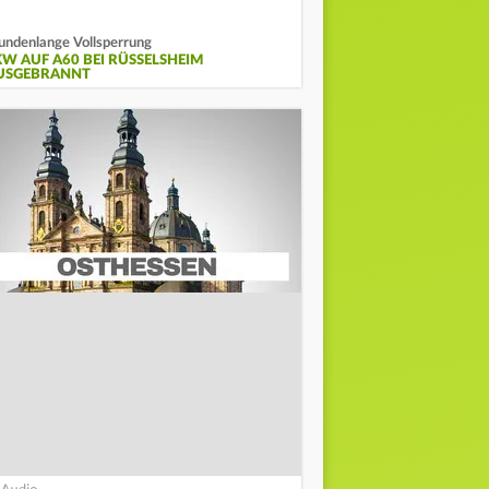
undenlange Vollsperrung
KW AUF A60 BEI RÜSSELSHEIM
USGEBRANNT