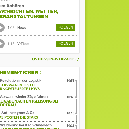
um Anhören
ACHRICHTEN, WETTER,
ERANSTALTUNGEN
FOLGEN
1:05
News
FOLGEN
1:15
V-Tipps
OSTHESSEN-WEBRADIO
HEMEN-TICKER
Revolution in der Logistik
10:51
OLKSWAGEN TESTET
ERNGESTEUERTE LKWS
Ab wann wieder Züge fahren
10:48
REIGABE NACH ENTGLEISUNG BEI
IDDERAU
Auf Instagram & Co
10:18
AS POSTEN DIE STARS
Waldbrand bei Bad Schwalbach
10:16