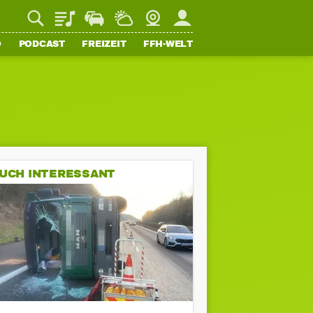
Playlist
Staupilot
Wetter
Webcam
Mein FFH
O
PODCAST
FREIZEIT
FFH-WELT
UCH INTERESSANT