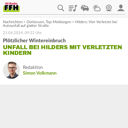
Playlist
Staupilot
Wetter
Webcam
Mein
Nachrichten
>
Osthessen
,
Top-Meldungen
>
Hilders: Vier Verletzte bei
Autounfall auf glatter Straße
21.04.2024, 09:22 Uhr
Plötzlicher Wintereinbruch
UNFALL BEI HILDERS MIT VERLETZTEN
KINDERN
Redaktion
Simon Volkmann