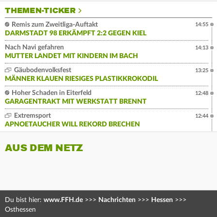
THEMEN-TICKER
Remis zum Zweitliga-Auftakt
14:55
DARMSTADT 98 ERKÄMPFT 2:2 GEGEN KIEL
Nach Navi gefahren
14:13
MUTTER LANDET MIT KINDERN IM BACH
Gäubodenvolksfest
13:25
MÄNNER KLAUEN RIESIGES PLASTIKKROKODIL
Hoher Schaden in Eiterfeld
12:48
GARAGENTRAKT MIT WERKSTATT BRENNT
Extremsport
12:44
APNOETAUCHER WILL REKORD BRECHEN
AUS DEM NETZ
Du bist hier:
www.FFH.de
>>>
Nachrichten
>>>
Hessen
>>>
Osthessen