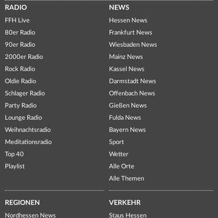
RADIO
NEWS
FFH Live
Hessen News
80er Radio
Frankfurt News
90er Radio
Wiesbaden News
2000er Radio
Mainz News
Rock Radio
Kassel News
Oldie Radio
Darmstadt News
Schlager Radio
Offenbach News
Party Radio
Gießen News
Lounge Radio
Fulda News
Weihnachtsradio
Bayern News
Meditationsradio
Sport
Top 40
Wetter
Playlist
Alle Orte
Alle Themen
REGIONEN
VERKEHR
Nordhessen News
Staus Hessen