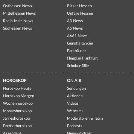
Osthessen News
Blitzer Hessen
Mittelhessen News
Unfälle Hessen
Rhein-Main News
A3 News
Südhessen News
A5 News
A661 News
Günstig tanken
Parkhäuser
Flugplan Frankfurt
Schulausfälle
HOROSKOP
ON AIR
Horoskop Heute
Sendungen
Horoskop Morgen
Aktionen
Wochenhoroskop
Videos
Monatshoroskop
Webcams
Jahreshoroskop
Moderatoren & Team
Partnerhoroskop
Podcasts
Aszendent
News-Podcast