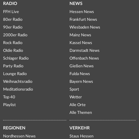
RADIO
NEWS
FFH Live
Hessen News
80er Radio
Frankfurt News
90er Radio
Wiesbaden News
2000er Radio
Mainz News
Rock Radio
Kassel News
Oldie Radio
Darmstadt News
Schlager Radio
Offenbach News
Party Radio
Gießen News
Lounge Radio
Fulda News
Weihnachtsradio
Bayern News
Meditationsradio
Sport
Top 40
Wetter
Playlist
Alle Orte
Alle Themen
REGIONEN
VERKEHR
Nordhessen News
Staus Hessen