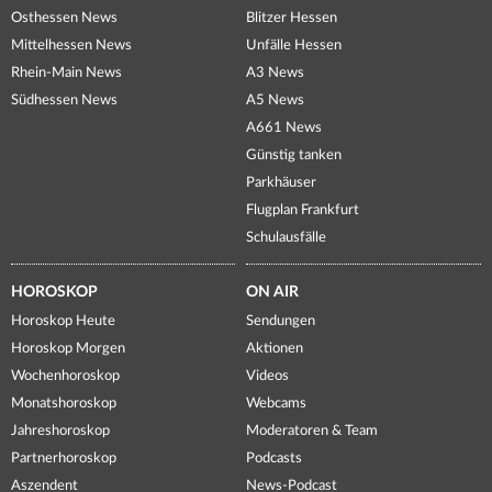
Osthessen News
Blitzer Hessen
Mittelhessen News
Unfälle Hessen
Rhein-Main News
A3 News
Südhessen News
A5 News
A661 News
Günstig tanken
Parkhäuser
Flugplan Frankfurt
Schulausfälle
HOROSKOP
ON AIR
Horoskop Heute
Sendungen
Horoskop Morgen
Aktionen
Wochenhoroskop
Videos
Monatshoroskop
Webcams
Jahreshoroskop
Moderatoren & Team
Partnerhoroskop
Podcasts
Aszendent
News-Podcast