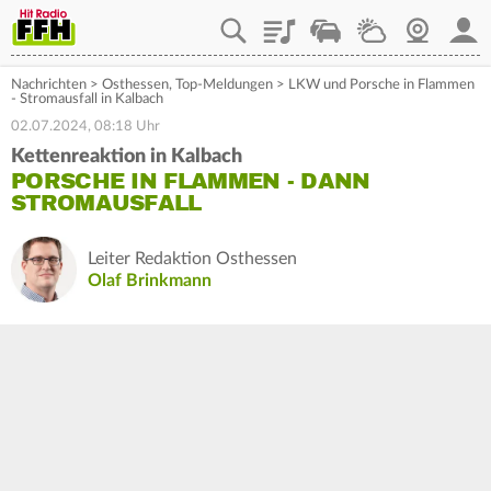
Playlist
Staupilot
Wetter
Webcam
Mein
Nachrichten
>
Osthessen
,
Top-Meldungen
>
LKW und Porsche in Flammen
- Stromausfall in Kalbach
02.07.2024, 08:18 Uhr
Kettenreaktion in Kalbach
PORSCHE IN FLAMMEN - DANN
STROMAUSFALL
Leiter Redaktion Osthessen
Olaf Brinkmann