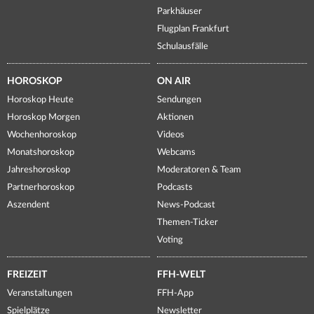
Parkhäuser
Flugplan Frankfurt
Schulausfälle
HOROSKOP
ON AIR
Horoskop Heute
Sendungen
Horoskop Morgen
Aktionen
Wochenhoroskop
Videos
Monatshoroskop
Webcams
Jahreshoroskop
Moderatoren & Team
Partnerhoroskop
Podcasts
Aszendent
News-Podcast
Themen-Ticker
Voting
FREIZEIT
FFH-WELT
Veranstaltungen
FFH-App
Spielplätze
Newsletter