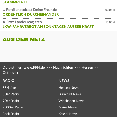
STAMMPLATZ
Familienpodcast Deine Freunde
00:01
ORDENTLICH DURCHEINANDER
Erste Länder reagieren
18:03
LKW-FAHRVERBOT AN SONNTAGEN AUSSER KRAFT
AUS DEM NETZ
Du bist hier:
www.FFH.de
>>>
Nachrichten
>>>
Hessen
>>>
Osthessen
RADIO
NEWS
FFH Live
Hessen News
80er Radio
Frankfurt News
90er Radio
Wiesbaden News
2000er Radio
Mainz News
Rock Radio
Kassel News