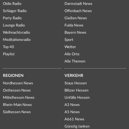
Oldie Radio
Darmstadt News
Schlager Radio
Offenbach News
Party Radio
Gießen News
Lounge Radio
Fulda News
Weihnachtsradio
Bayern News
Meditationsradio
Sport
Top 40
Wetter
Playlist
Alle Orte
Alle Themen
REGIONEN
VERKEHR
Nordhessen News
Staus Hessen
Osthessen News
Blitzer Hessen
Mittelhessen News
Unfälle Hessen
Rhein-Main News
A3 News
Südhessen News
A5 News
A661 News
Günstig tanken