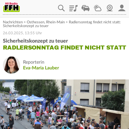
Playlist
Staupilot
Wetter
Webcam
Mein
Nachrichten
>
Osthessen
,
Rhein-Main
>
Radlersonntag findet nicht statt:
Sicherkeitskonzept zu teuer
26.03.2025, 13:55 Uhr
Sicherheitskonzept zu teuer
RADLERSONNTAG FINDET NICHT STATT
Reporterin
Eva-Maria Lauber