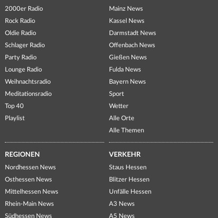
2000er Radio
Mainz News
Rock Radio
Kassel News
Oldie Radio
Darmstadt News
Schlager Radio
Offenbach News
Party Radio
Gießen News
Lounge Radio
Fulda News
Weihnachtsradio
Bayern News
Meditationsradio
Sport
Top 40
Wetter
Playlist
Alle Orte
Alle Themen
REGIONEN
VERKEHR
Nordhessen News
Staus Hessen
Osthessen News
Blitzer Hessen
Mittelhessen News
Unfälle Hessen
Rhein-Main News
A3 News
Südhessen News
A5 News