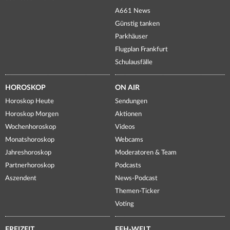
A661 News
Günstig tanken
Parkhäuser
Flugplan Frankfurt
Schulausfälle
HOROSKOP
ON AIR
Horoskop Heute
Sendungen
Horoskop Morgen
Aktionen
Wochenhoroskop
Videos
Monatshoroskop
Webcams
Jahreshoroskop
Moderatoren & Team
Partnerhoroskop
Podcasts
Aszendent
News-Podcast
Themen-Ticker
Voting
FREIZEIT
FFH-WELT