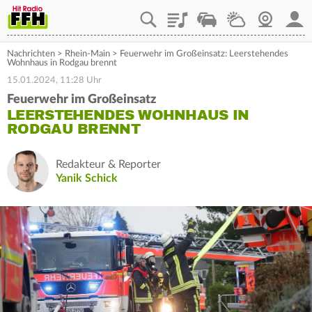
Playlist
Staupilot
Wetter
Webcam
Mein
Nachrichten
>
Rhein-Main
>
Feuerwehr im Großeinsatz: Leerstehendes
Wohnhaus in Rodgau brennt
15.01.2024, 11:28 Uhr
Feuerwehr im Großeinsatz
LEERSTEHENDES WOHNHAUS IN
RODGAU BRENNT
Redakteur & Reporter
Yanik Schick