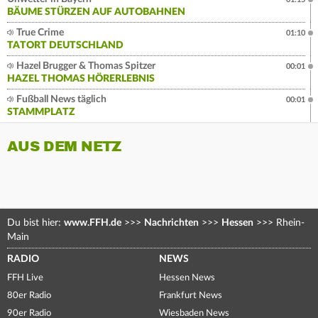
BÄUME STÜRZEN AUF AUTOBAHNEN
True Crime
01:10
TATORT DEUTSCHLAND
Hazel Brugger & Thomas Spitzer
00:01
HAZEL THOMAS HÖRERLEBNIS
Fußball News täglich
00:01
STAMMPLATZ
AUS DEM NETZ
Du bist hier:
www.FFH.de
>>>
Nachrichten
>>>
Hessen
>>>
Rhein-
Main
RADIO
NEWS
FFH Live
Hessen News
80er Radio
Frankfurt News
90er Radio
Wiesbaden News