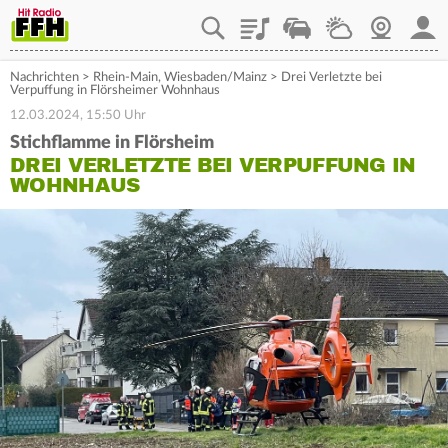
Playlist
Staupilot
Wetter
Webcam
Mein
Nachrichten
>
Rhein-Main
,
Wiesbaden/Mainz
>
Drei Verletzte bei
Verpuffung in Flörsheimer Wohnhaus
12.03.2024, 15:50 Uhr
Stichflamme in Flörsheim
DREI VERLETZTE BEI VERPUFFUNG IN
WOHNHAUS