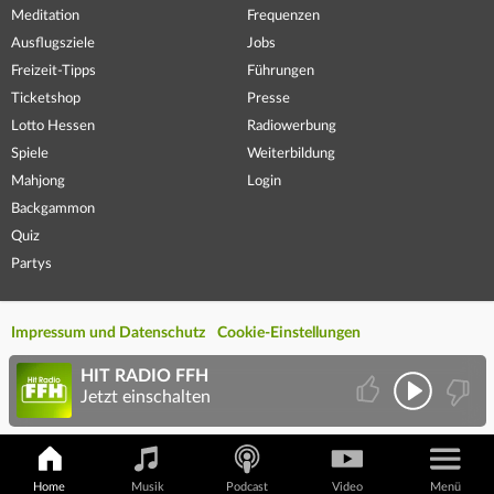
Meditation
Frequenzen
Ausflugsziele
Jobs
Freizeit-Tipps
Führungen
Ticketshop
Presse
Lotto Hessen
Radiowerbung
Spiele
Weiterbildung
Mahjong
Login
Backgammon
Quiz
Partys
Impressum und Datenschutz
Cookie-Einstellungen
HIT RADIO FFH
Jetzt einschalten
Home
Musik
Podcast
Video
Menü