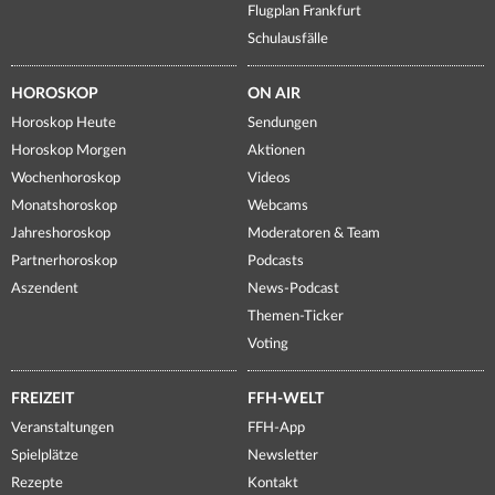
Flugplan Frankfurt
Schulausfälle
HOROSKOP
ON AIR
Horoskop Heute
Sendungen
Horoskop Morgen
Aktionen
Wochenhoroskop
Videos
Monatshoroskop
Webcams
Jahreshoroskop
Moderatoren & Team
Partnerhoroskop
Podcasts
Aszendent
News-Podcast
Themen-Ticker
Voting
FREIZEIT
FFH-WELT
Veranstaltungen
FFH-App
Spielplätze
Newsletter
Rezepte
Kontakt