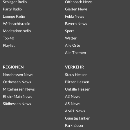
Schlager Radio
Offenbach News
Party Radio
Gießen News
Lounge Radio
Fulda News
Weihnachtsradio
Bayern News
Meditationsradio
Sport
Top 40
Wetter
Playlist
Alle Orte
Alle Themen
REGIONEN
VERKEHR
Nordhessen News
Staus Hessen
Osthessen News
Blitzer Hessen
Mittelhessen News
Unfälle Hessen
Rhein-Main News
A3 News
Südhessen News
A5 News
A661 News
Günstig tanken
Parkhäuser