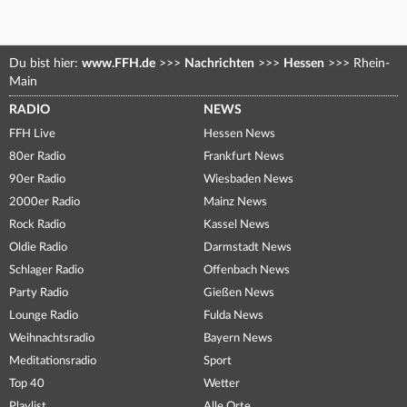
Du bist hier:
www.FFH.de
>>>
Nachrichten
>>>
Hessen
>>>
Rhein-
Main
RADIO
NEWS
FFH Live
Hessen News
80er Radio
Frankfurt News
90er Radio
Wiesbaden News
2000er Radio
Mainz News
Rock Radio
Kassel News
Oldie Radio
Darmstadt News
Schlager Radio
Offenbach News
Party Radio
Gießen News
Lounge Radio
Fulda News
Weihnachtsradio
Bayern News
Meditationsradio
Sport
Top 40
Wetter
Playlist
Alle Orte