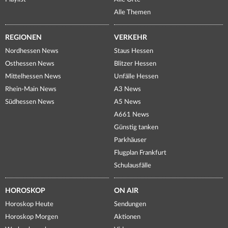
Alle Themen
REGIONEN
VERKEHR
Nordhessen News
Staus Hessen
Osthessen News
Blitzer Hessen
Mittelhessen News
Unfälle Hessen
Rhein-Main News
A3 News
Südhessen News
A5 News
A661 News
Günstig tanken
Parkhäuser
Flugplan Frankfurt
Schulausfälle
HOROSKOP
ON AIR
Horoskop Heute
Sendungen
Horoskop Morgen
Aktionen