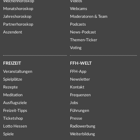
Wochenhoroskop
Videos
Monatshoroskop
Webcams
Jahreshoroskop
Moderatoren & Team
Partnerhoroskop
Podcasts
Aszendent
News-Podcast
Themen-Ticker
Voting
FREIZEIT
FFH-WELT
Veranstaltungen
FFH-App
Spielplätze
Newsletter
Rezepte
Kontakt
Meditation
Frequenzen
Ausflugsziele
Jobs
Freizeit-Tipps
Führungen
Ticketshop
Presse
Lotto Hessen
Radiowerbung
Spiele
Weiterbildung