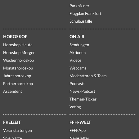
Parkhäuser
Flugplan Frankfurt
Schulausfälle
HOROSKOP
ON AIR
Horoskop Heute
Sendungen
Horoskop Morgen
Aktionen
Wochenhoroskop
Videos
Monatshoroskop
Webcams
Jahreshoroskop
Moderatoren & Team
Partnerhoroskop
Podcasts
Aszendent
News-Podcast
Themen-Ticker
Voting
FREIZEIT
FFH-WELT
Veranstaltungen
FFH-App
Spielplätze
Newsletter