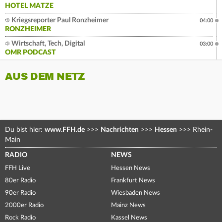
HOTEL MATZE
Kriegsreporter Paul Ronzheimer
04:00
RONZHEIMER
Wirtschaft, Tech, Digital
03:00
OMR PODCAST
AUS DEM NETZ
Du bist hier:
www.FFH.de
>>>
Nachrichten
>>>
Hessen
>>>
Rhein-
Main
RADIO
NEWS
FFH Live
Hessen News
80er Radio
Frankfurt News
90er Radio
Wiesbaden News
2000er Radio
Mainz News
Rock Radio
Kassel News