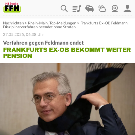
Playlist
Staupilot
Wetter
Webcam
Mein
Nachrichten
>
Rhein-Main
,
Top-Meldungen
>
Frankfurts Ex-OB Feldmann:
Disziplinarverfahren beendet ohne Strafen
27.05.2025, 06:38 Uhr
Verfahren gegen Feldmann endet
FRANKFURTS EX-OB BEKOMMT WEITER
PENSION