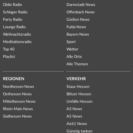
Oldie Radio
Darmstadt News
Schlager Radio
Offenbach News
Party Radio
Gießen News
Lounge Radio
Fulda News
Weihnachtsradio
Bayern News
Meditationsradio
Sport
Top 40
Wetter
Playlist
Alle Orte
Alle Themen
REGIONEN
VERKEHR
Nordhessen News
Staus Hessen
Osthessen News
Blitzer Hessen
Mittelhessen News
Unfälle Hessen
Rhein-Main News
A3 News
Südhessen News
A5 News
A661 News
Günstig tanken