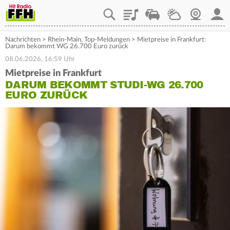
Playlist
Staupilot
Wetter
Webcam
Mein
Nachrichten
>
Rhein-Main
,
Top-Meldungen
>
Mietpreise in Frankfurt:
Darum bekommt WG 26.700 Euro zurück
08.06.2026, 16:59 Uhr
Mietpreise in Frankfurt
DARUM BEKOMMT STUDI-WG 26.700
EURO ZURÜCK