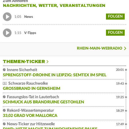
Zum Anhören
NACHRICHTEN, WETTER, VERANSTALTUNGEN
FOLGEN
1:05
News
FOLGEN
1:15
V-Tipps
RHEIN-MAIN-WEBRADIO
THEMEN-TICKER
Innere Sicherheit
20:01
SPRENGSTOFF-DROHNE IN LEIPZIG: SEMTEX IM SPIEL
Schwarze Rauchwolke
19:43
GROSSBRAND IN GERNSHEIM
Fassungslos-Tat in Lauterbach
19:25
SCHMUCK AUS BRANDRUINE GESTOHLEN
Rekord-Wassertemperatur
18:29
33,02 GRAD VOR MALLORCA
News-Ticker zur Hitzewelle
17:49