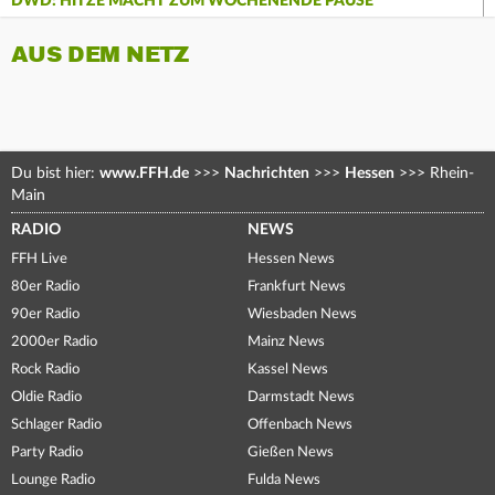
DWD: HITZE MACHT ZUM WOCHENENDE PAUSE
AUS DEM NETZ
Du bist hier:
www.FFH.de
>>>
Nachrichten
>>>
Hessen
>>>
Rhein-
Main
RADIO
NEWS
FFH Live
Hessen News
80er Radio
Frankfurt News
90er Radio
Wiesbaden News
2000er Radio
Mainz News
Rock Radio
Kassel News
Oldie Radio
Darmstadt News
Schlager Radio
Offenbach News
Party Radio
Gießen News
Lounge Radio
Fulda News