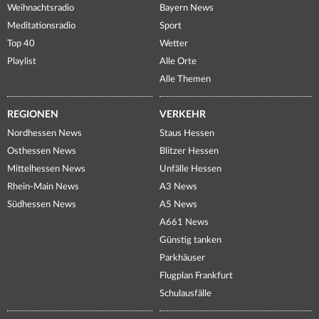
Weihnachtsradio
Bayern News
Meditationsradio
Sport
Top 40
Wetter
Playlist
Alle Orte
Alle Themen
REGIONEN
VERKEHR
Nordhessen News
Staus Hessen
Osthessen News
Blitzer Hessen
Mittelhessen News
Unfälle Hessen
Rhein-Main News
A3 News
Südhessen News
A5 News
A661 News
Günstig tanken
Parkhäuser
Flugplan Frankfurt
Schulausfälle