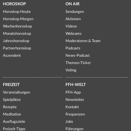
HOROSKOP
ON AIR
Horoskop Heute
Sendungen
Horoskop Morgen
Aktionen
Wochenhoroskop
Videos
Monatshoroskop
Webcams
Jahreshoroskop
Moderatoren & Team
Partnerhoroskop
Podcasts
Aszendent
News-Podcast
Themen-Ticker
Voting
FREIZEIT
FFH-WELT
Veranstaltungen
FFH-App
Spielplätze
Newsletter
Rezepte
Kontakt
Meditation
Frequenzen
Ausflugsziele
Jobs
Freizeit-Tipps
Führungen