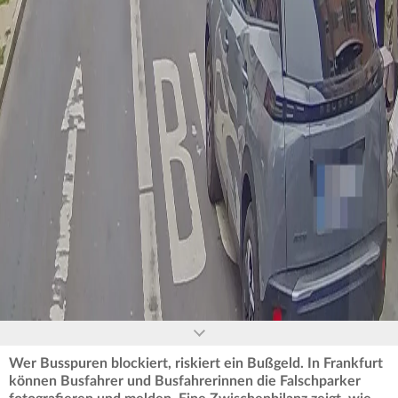
0
seconds
of
0
seconds
Wer Busspuren blockiert, riskiert ein Bußgeld. In Frankfurt
können Busfahrer und Busfahrerinnen die Falschparker