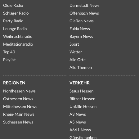
Oldie Radio
Darmstadt News
Schlager Radio
Offenbach News
Party Radio
Gießen News
Lounge Radio
Fulda News
Weihnachtsradio
Bayern News
Meditationsradio
Sport
Top 40
Wetter
Playlist
Alle Orte
Alle Themen
REGIONEN
VERKEHR
Nordhessen News
Staus Hessen
Osthessen News
Blitzer Hessen
Mittelhessen News
Unfälle Hessen
Rhein-Main News
A3 News
Südhessen News
A5 News
A661 News
Günstig tanken