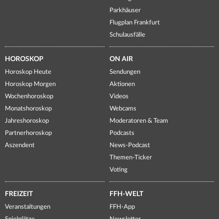
Parkhäuser
Flugplan Frankfurt
Schulausfälle
HOROSKOP
ON AIR
Horoskop Heute
Sendungen
Horoskop Morgen
Aktionen
Wochenhoroskop
Videos
Monatshoroskop
Webcams
Jahreshoroskop
Moderatoren & Team
Partnerhoroskop
Podcasts
Aszendent
News-Podcast
Themen-Ticker
Voting
FREIZEIT
FFH-WELT
Veranstaltungen
FFH-App