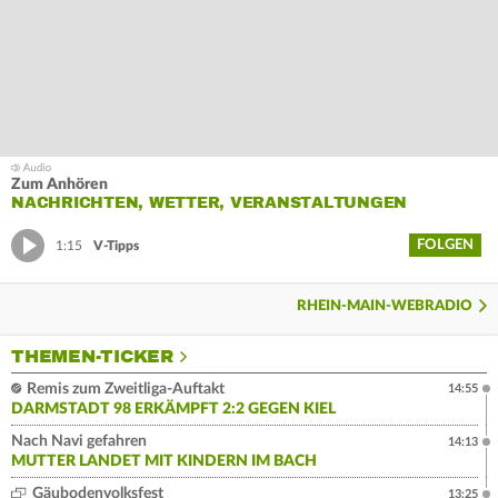
Zum Anhören
NACHRICHTEN, WETTER, VERANSTALTUNGEN
FOLGEN
1:15
V-Tipps
RHEIN-MAIN-WEBRADIO
THEMEN-TICKER
Remis zum Zweitliga-Auftakt
14:55
DARMSTADT 98 ERKÄMPFT 2:2 GEGEN KIEL
Nach Navi gefahren
14:13
MUTTER LANDET MIT KINDERN IM BACH
Gäubodenvolksfest
13:25