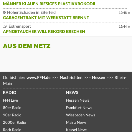
MÄNNER KLAUEN RIESIGES PLASTIKKROKODIL
Hoher Schaden in Eiterfeld
12:48
GARAGENTRAKT MIT WERKSTATT BRENNT
Extremsport
12:44
APNOETAUCHER WILL REKORD BRECHEN
AUS DEM NETZ
Du bist hier:
www.FFH.de
>>>
Nachrichten
>>>
Hessen
>>>
Rhein-
Main
RADIO
NEWS
FFH Live
Hessen News
80er Radio
Frankfurt News
90er Radio
Wiesbaden News
2000er Radio
Mainz News
Rock Radio
Kassel News