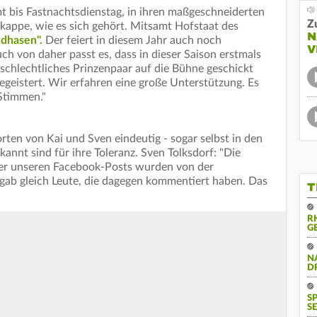
mt bis Fastnachtsdienstag, in ihren maßgeschneiderten
Z
appe, wie es sich gehört. Mitsamt Hofstaat des
N
dhasen".
Der feiert in diesem Jahr auch noch
V
uch von daher passt es, dass in dieser Saison erstmals
eschlechtliches Prinzenpaar auf die Bühne geschickt
begeistert. Wir erfahren eine große Unterstützung. Es
 Stimmen."
ten von Kai und Sven eindeutig - sogar selbst in den
kannt sind für ihre Toleranz. Sven Tolksdorf: "Die
r unseren Facebook-Posts wurden von der
gab gleich Leute, die dagegen kommentiert haben. Das
T
R
G
N
D
S
SE