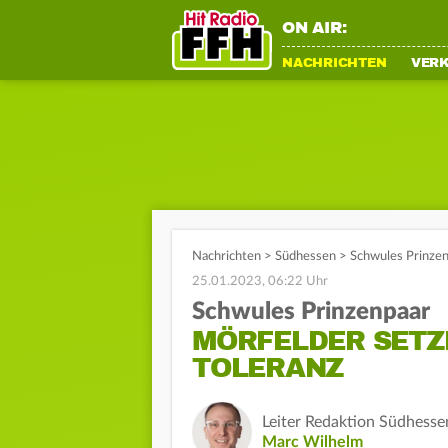
ON AIR:
NACHRICHTEN
VER
Nachrichten
>
Südhessen
>
Schwules Prinzen
25.01.2023, 06:22 Uhr
Schwules Prinzenpaar
MÖRFELDER SETZE
TOLERANZ
Leiter Redaktion Südhesse
Marc Wilhelm