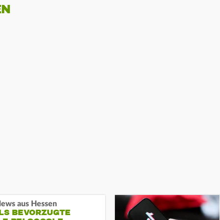
EN
ews aus Hessen
ALS BEVORZUGTE