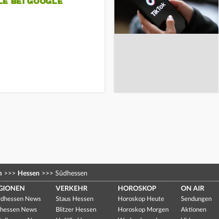
LE BEI GOOGLE
n
>>>
Hessen
>>>
Südhessen
GIONEN
VERKEHR
HOROSKOP
ON AIR
dhessen News
Staus Hessen
Horoskop Heute
Sendungen
hessen News
Blitzer Hessen
Horoskop Morgen
Aktionen