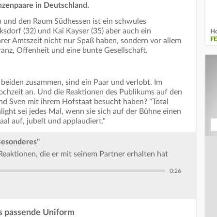
nzenpaare in Deutschland.
u und den Raum Südhessen ist ein schwules
sdorf (32) und Kai Kayser (35) aber auch ein
Ho
F
hrer Amtszeit nicht nur Spaß haben, sondern vor allem
ranz, Offenheit und eine bunte Gesellschaft.
beiden zusammen, sind ein Paar und verlobt. Im
hzeit an. Und die Reaktionen des Publikums auf den
und Sven mit ihrem Hofstaat besucht haben? "Total
hlight sei jedes Mal, wenn sie sich auf der Bühne einen
al auf, jubelt und applaudiert."
 Besonderes"
 Reaktionen, die er mit seinem Partner erhalten hat
0:26
s passende Uniform