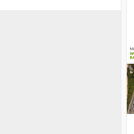
Mi
W
R