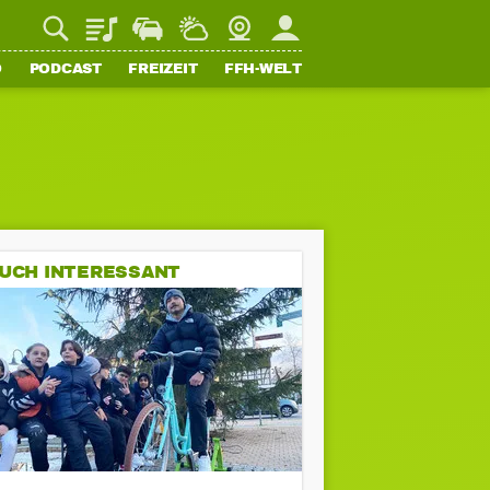
Playlist
Staupilot
Wetter
Webcam
Mein FFH
O
PODCAST
FREIZEIT
FFH-WELT
UCH INTERESSANT