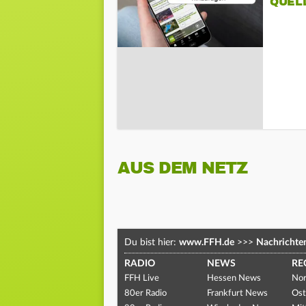
QUEL
AUS DEM NETZ
Du bist hier:
www.FFH.de
>>>
Nachrichte
RADIO
NEWS
RE
FFH Live
Hessen News
Nor
80er Radio
Frankfurt News
Ost