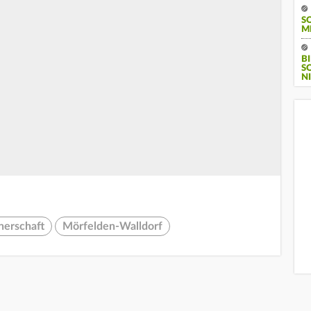
S
M
B
S
I
nerschaft
Mörfelden-Walldorf