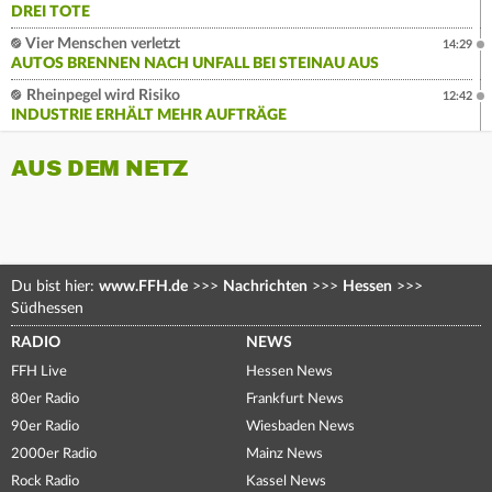
DREI TOTE
Vier Menschen verletzt
14:29
AUTOS BRENNEN NACH UNFALL BEI STEINAU AUS
Rheinpegel wird Risiko
12:42
INDUSTRIE ERHÄLT MEHR AUFTRÄGE
AUS DEM NETZ
Du bist hier:
www.FFH.de
>>>
Nachrichten
>>>
Hessen
>>>
Südhessen
RADIO
NEWS
FFH Live
Hessen News
80er Radio
Frankfurt News
90er Radio
Wiesbaden News
2000er Radio
Mainz News
Rock Radio
Kassel News