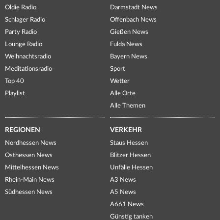
Oldie Radio
Darmstadt News
Schlager Radio
Offenbach News
Party Radio
Gießen News
Lounge Radio
Fulda News
Weihnachtsradio
Bayern News
Meditationsradio
Sport
Top 40
Wetter
Playlist
Alle Orte
Alle Themen
REGIONEN
VERKEHR
Nordhessen News
Staus Hessen
Osthessen News
Blitzer Hessen
Mittelhessen News
Unfälle Hessen
Rhein-Main News
A3 News
Südhessen News
A5 News
A661 News
Günstig tanken