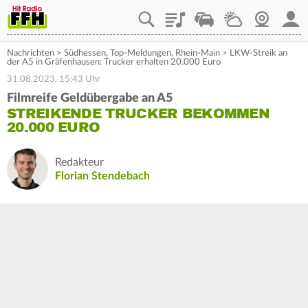
Playlist
Staupilot
Wetter
Webcam
Mein
Nachrichten
>
Südhessen
,
Top-Meldungen
,
Rhein-Main
>
LKW-Streik an
der A5 in Gräfenhausen: Trucker erhalten 20.000 Euro
31.08.2023, 15:43 Uhr
Filmreife Geldübergabe an A5
STREIKENDE TRUCKER BEKOMMEN
20.000 EURO
Redakteur
Florian Stendebach