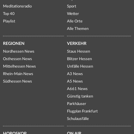
Meditationsradio
Sport
Top 40
Wetter
Playlist
Alle Orte
Alle Themen
REGIONEN
VERKEHR
Nordhessen News
Staus Hessen
Osthessen News
Blitzer Hessen
Mittelhessen News
Unfälle Hessen
Rhein-Main News
A3 News
Südhessen News
A5 News
A661 News
Günstig tanken
Parkhäuser
Flugplan Frankfurt
Schulausfälle
HOROSKOP
ON AIR