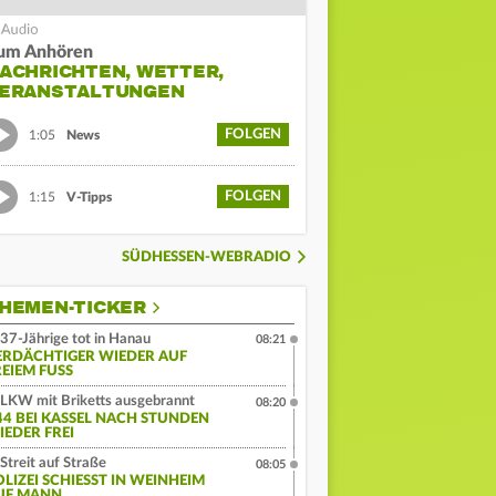
um Anhören
ACHRICHTEN, WETTER,
ERANSTALTUNGEN
FOLGEN
1:05
News
FOLGEN
1:15
V-Tipps
SÜDHESSEN-WEBRADIO
HEMEN-TICKER
37-Jährige tot in Hanau
08:21
ERDÄCHTIGER WIEDER AUF
EIEM FUSS
LKW mit Briketts ausgebrannt
08:20
44 BEI KASSEL NACH STUNDEN
IEDER FREI
Streit auf Straße
08:05
LIZEI SCHIESST IN WEINHEIM A
F MANN