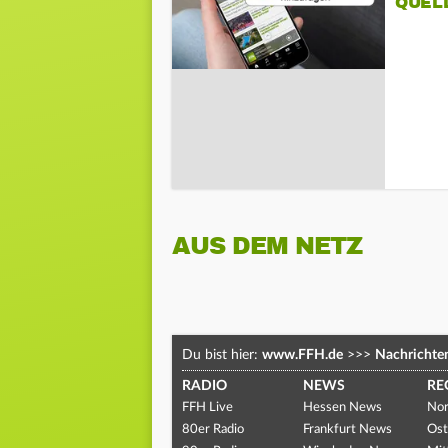
QUEL
AUS DEM NETZ
Du bist hier:
www.FFH.de
>>>
Nachrichte
RADIO
NEWS
RE
FFH Live
Hessen News
Nor
80er Radio
Frankfurt News
Ost