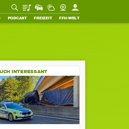
Playlist
Staupilot
Wetter
Webcam
Mein FFH
O
PODCAST
FREIZEIT
FFH-WELT
UCH INTERESSANT