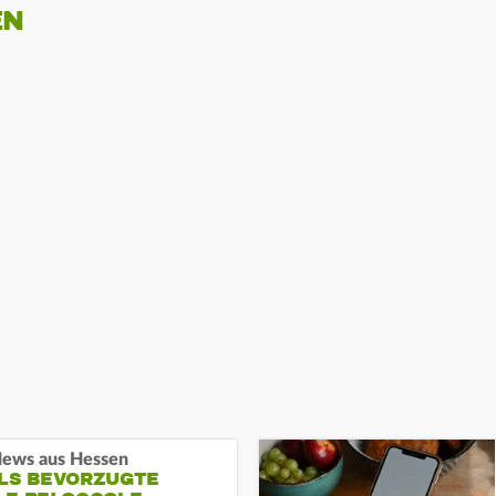
EN
ews aus Hessen
ALS BEVORZUGTE