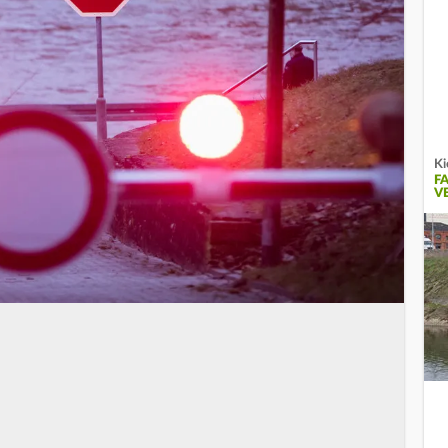
Ki
F
V