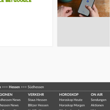
LE BEI GOOGLE
n
>>>
Hessen
>>>
Südhessen
GIONEN
VERKEHR
HOROSKOP
ON AIR
dhessen News
Staus Hessen
Horoskop Heute
Sendungen
hessen News
Blitzer Hessen
Horoskop Morgen
Aktionen