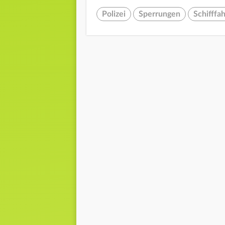
Polizei
Sperrungen
Schifffah