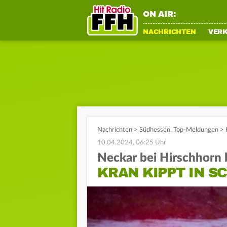
ON AIR:
NACHRICHTEN
VER
Nachrichten
>
Südhessen
,
Top-Meldungen
>
10.04.2024, 06:25 Uhr
Neckar bei Hirschhorn 
KRAN KIPPT IN S