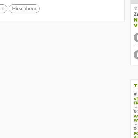
rt
Hirschhorn
Z
N
V
T
V
FR
A
W
PO
U