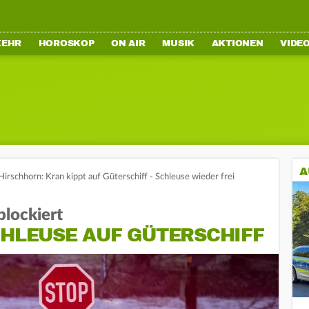
KEHR
HOROSKOP
ON AIR
MUSIK
AKTIONEN
VIDE
A
Hirschhorn: Kran kippt auf Güterschiff - Schleuse wieder frei
blockiert
CHLEUSE AUF GÜTERSCHIFF