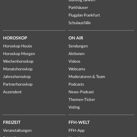
Günstig tanken
Parkhäuser
Flugplan Frankfurt
Schulausfälle
HOROSKOP
ON AIR
Horoskop Heute
Sendungen
Horoskop Morgen
Aktionen
Wochenhoroskop
Videos
Monatshoroskop
Webcams
Jahreshoroskop
Moderatoren & Team
Partnerhoroskop
Podcasts
Aszendent
News-Podcast
Themen-Ticker
Voting
FREIZEIT
FFH-WELT
Veranstaltungen
FFH-App