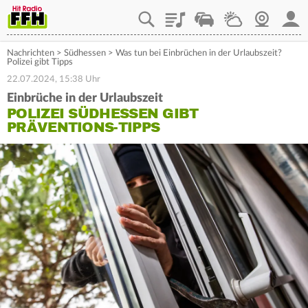
Playlist
Staupilot
Wetter
Webcam
Mein
Nachrichten
>
Südhessen
>
Was tun bei Einbrüchen in der Urlaubszeit?
Polizei gibt Tipps
22.07.2024, 15:38 Uhr
Einbrüche in der Urlaubszeit
POLIZEI SÜDHESSEN GIBT
PRÄVENTIONS-TIPPS