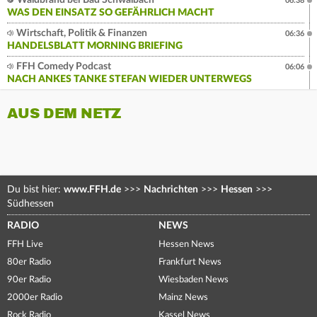
Waldbrand bei Bad Schwalbach
06:38
WAS DEN EINSATZ SO GEFÄHRLICH MACHT
Wirtschaft, Politik & Finanzen
06:36
HANDELSBLATT MORNING BRIEFING
FFH Comedy Podcast
06:06
NACH ANKES TANKE STEFAN WIEDER UNTERWEGS
AUS DEM NETZ
Du bist hier:
www.FFH.de
>>>
Nachrichten
>>>
Hessen
>>>
Südhessen
RADIO
NEWS
FFH Live
Hessen News
80er Radio
Frankfurt News
90er Radio
Wiesbaden News
2000er Radio
Mainz News
Rock Radio
Kassel News