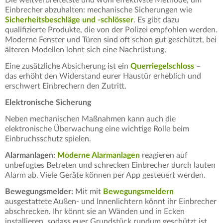
Die weitverbreitetste und wohl effektivste Methode, um
Einbrecher abzuhalten: mechanische Sicherungen wie
Sicherheitsbeschläge und -schlösser
. Es gibt dazu
qualifizierte Produkte, die von der Polizei empfohlen werden.
Moderne Fenster und Türen sind oft schon gut geschützt, bei
älteren Modellen lohnt sich eine Nachrüstung.
Eine zusätzliche Absicherung ist ein
Querriegelschloss
–
das erhöht den Widerstand eurer Haustür erheblich und
erschwert Einbrechern den Zutritt.
Elektronische Sicherung
Neben mechanischen Maßnahmen kann auch die
elektronische Überwachung eine wichtige Rolle beim
Einbruchsschutz spielen.
Alarmanlagen:
Moderne Alarmanlagen
reagieren auf
unbefugtes Betreten und schrecken Einbrecher durch lauten
Alarm ab. Viele Geräte können per App gesteuert werden.
Bewegungsmelder:
Mit mit
Bewegungsmeldern
ausgestattete Außen- und Innenlichtern könnt ihr Einbrecher
abschrecken. Ihr könnt sie an Wänden und in Ecken
installieren, sodass euer Grundstück rundum geschützt ist.