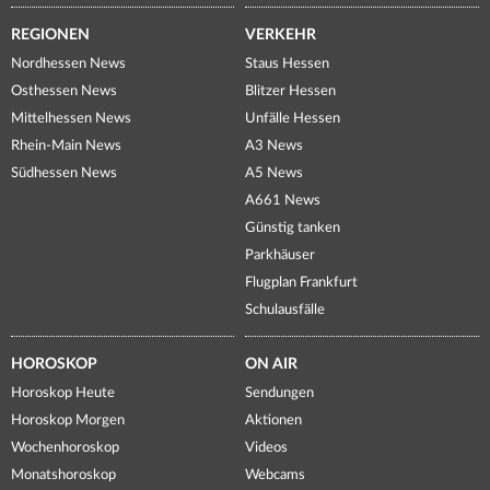
REGIONEN
VERKEHR
Nordhessen News
Staus Hessen
Osthessen News
Blitzer Hessen
Mittelhessen News
Unfälle Hessen
Rhein-Main News
A3 News
Südhessen News
A5 News
A661 News
Günstig tanken
Parkhäuser
Flugplan Frankfurt
Schulausfälle
HOROSKOP
ON AIR
Horoskop Heute
Sendungen
Horoskop Morgen
Aktionen
Wochenhoroskop
Videos
Monatshoroskop
Webcams