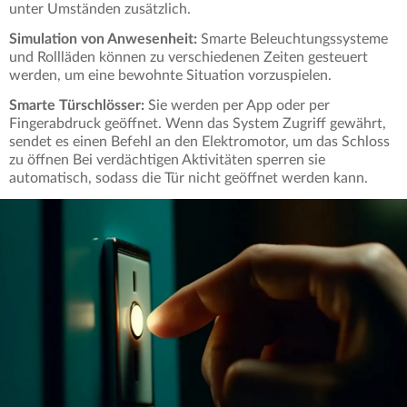
unter Umständen zusätzlich.
Simulation von Anwesenheit:
Smarte Beleuchtungssysteme
und Rollläden können zu verschiedenen Zeiten gesteuert
werden, um eine bewohnte Situation vorzuspielen.
Smarte Türschlösser:
Sie werden per App oder per
Fingerabdruck geöffnet. Wenn das System Zugriff gewährt,
sendet es einen Befehl an den Elektromotor, um das Schloss
zu öffnen Bei verdächtigen Aktivitäten sperren sie
automatisch, sodass die Tür nicht geöffnet werden kann.