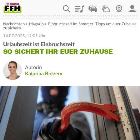
Playlist
Staupilot
Wetter
Webcam
Mein
Nachrichten
>
Magazin
>
Einbruchszeit im Sommer: Tipps um euer Zuhause
zu sichern
14.07.2025, 11:05 Uhr
Urlaubszeit ist Einbruchszeit
SO SICHERT IHR EUER ZUHAUSE
Autorin
Katarina Botzem