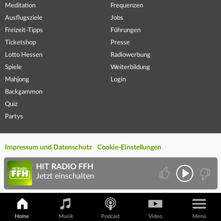
Meditation
Frequenzen
Ausflugsziele
Jobs
Freizeit-Tipps
Führungen
Ticketshop
Presse
Lotto Hessen
Radiowerbung
Spiele
Weiterbildung
Mahjong
Login
Backgammon
Quiz
Partys
Impressum und Datenschutz
Cookie-Einstellungen
HIT RADIO FFH
Jetzt einschalten
Home
Musik
Podcast
Video
Menü