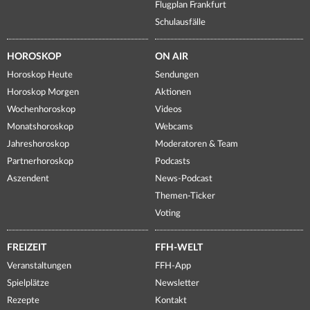
Flugplan Frankfurt
Schulausfälle
HOROSKOP
ON AIR
Horoskop Heute
Sendungen
Horoskop Morgen
Aktionen
Wochenhoroskop
Videos
Monatshoroskop
Webcams
Jahreshoroskop
Moderatoren & Team
Partnerhoroskop
Podcasts
Aszendent
News-Podcast
Themen-Ticker
Voting
FREIZEIT
FFH-WELT
Veranstaltungen
FFH-App
Spielplätze
Newsletter
Rezepte
Kontakt