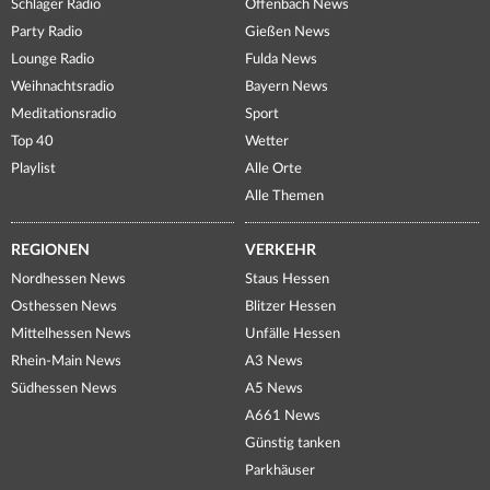
Schlager Radio
Offenbach News
Party Radio
Gießen News
Lounge Radio
Fulda News
Weihnachtsradio
Bayern News
Meditationsradio
Sport
Top 40
Wetter
Playlist
Alle Orte
Alle Themen
REGIONEN
VERKEHR
Nordhessen News
Staus Hessen
Osthessen News
Blitzer Hessen
Mittelhessen News
Unfälle Hessen
Rhein-Main News
A3 News
Südhessen News
A5 News
A661 News
Günstig tanken
Parkhäuser