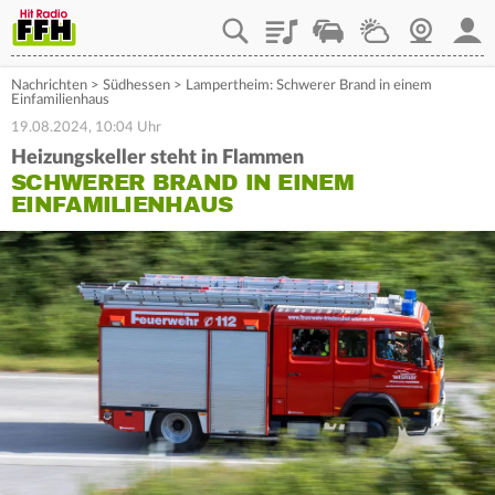
Playlist
Staupilot
Wetter
Webcam
Mein
Nachrichten
>
Südhessen
>
Lampertheim: Schwerer Brand in einem
Einfamilienhaus
19.08.2024, 10:04 Uhr
Heizungskeller steht in Flammen
SCHWERER BRAND IN EINEM
EINFAMILIENHAUS