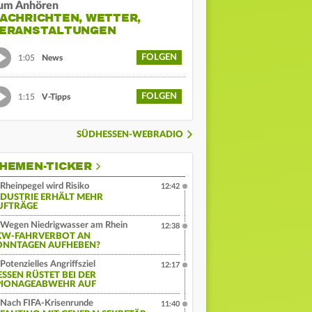
um Anhören
ACHRICHTEN, WETTER,
ERANSTALTUNGEN
FOLGEN
1:05
News
FOLGEN
1:15
V-Tipps
SÜDHESSEN-WEBRADIO
HEMEN-TICKER
Rheinpegel wird Risiko
12:42
NDUSTRIE ERHÄLT MEHR
UFTRÄGE
Wegen Niedrigwasser am Rhein
12:38
KW-FAHRVERBOT AN
ONNTAGEN AUFHEBEN?
Potenzielles Angriffsziel
12:17
ESSEN RÜSTET BEI DER
PIONAGEABWEHR AUF
Nach FIFA-Krisenrunde
11:40