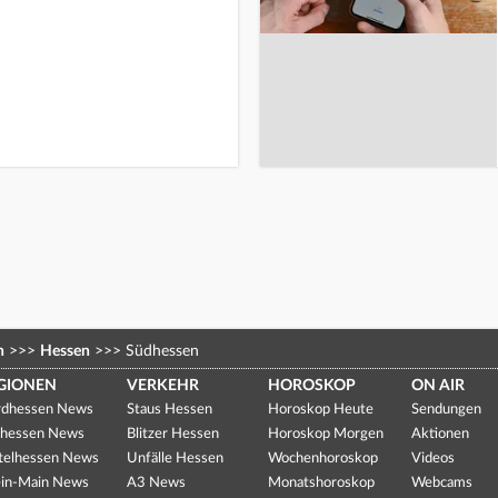
n
>>>
Hessen
>>>
Südhessen
GIONEN
VERKEHR
HOROSKOP
ON AIR
dhessen News
Staus Hessen
Horoskop Heute
Sendungen
hessen News
Blitzer Hessen
Horoskop Morgen
Aktionen
telhessen News
Unfälle Hessen
Wochenhoroskop
Videos
in-Main News
A3 News
Monatshoroskop
Webcams