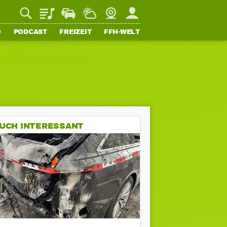
Playlist
Staupilot
Wetter
Webcam
Mein FFH
O
PODCAST
FREIZEIT
FFH-WELT
UCH INTERESSANT