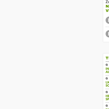
Z
N
V
T
I
A
L
S
H
S