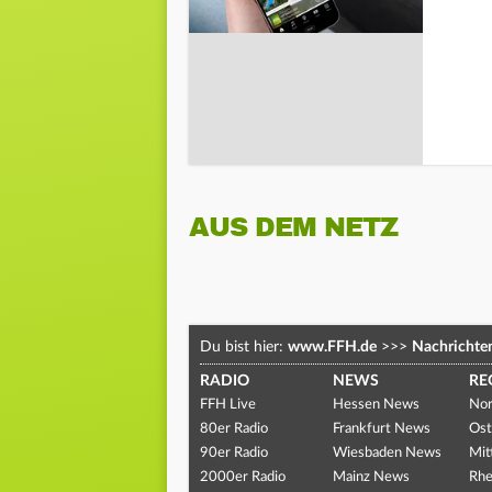
AUS DEM NETZ
Du bist hier:
www.FFH.de
>>>
Nachrichte
RADIO
NEWS
RE
FFH Live
Hessen News
Nor
80er Radio
Frankfurt News
Ost
90er Radio
Wiesbaden News
Mit
2000er Radio
Mainz News
Rhe