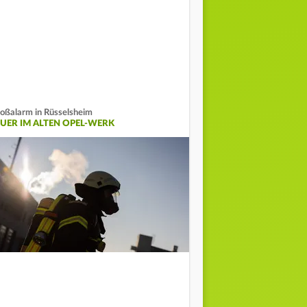
oßalarm in Rüsselsheim
EUER IM ALTEN OPEL-WERK