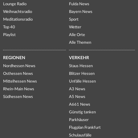
Lounge Radio
Fulda News
Weihnachtsradio
Bayern News
Meditationsradio
Sport
Top 40
Wetter
Playlist
Alle Orte
Alle Themen
REGIONEN
VERKEHR
Nordhessen News
Staus Hessen
Osthessen News
Blitzer Hessen
Mittelhessen News
Unfälle Hessen
Rhein-Main News
A3 News
Südhessen News
A5 News
A661 News
Günstig tanken
Parkhäuser
Flugplan Frankfurt
Schulausfälle