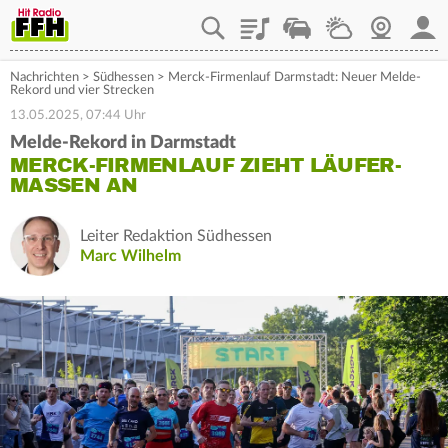
Playlist
Staupilot
Wetter
Webcam
Mein
Nachrichten
>
Südhessen
>
Merck-Firmenlauf Darmstadt: Neuer Melde-
Rekord und vier Strecken
13.05.2025, 07:44 Uhr
Melde-Rekord in Darmstadt
MERCK-FIRMENLAUF ZIEHT LÄUFER-
MASSEN AN
Leiter Redaktion Südhessen
Marc Wilhelm