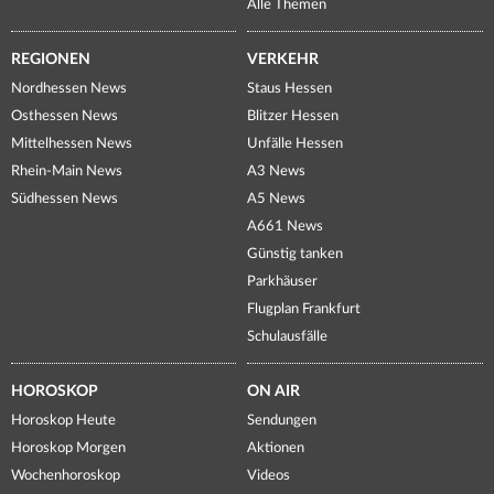
Alle Themen
REGIONEN
VERKEHR
Nordhessen News
Staus Hessen
Osthessen News
Blitzer Hessen
Mittelhessen News
Unfälle Hessen
Rhein-Main News
A3 News
Südhessen News
A5 News
A661 News
Günstig tanken
Parkhäuser
Flugplan Frankfurt
Schulausfälle
HOROSKOP
ON AIR
Horoskop Heute
Sendungen
Horoskop Morgen
Aktionen
Wochenhoroskop
Videos