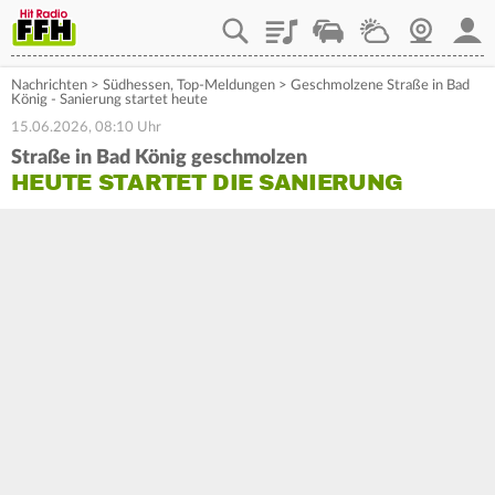
Playlist
Staupilot
Wetter
Webcam
Mein
Nachrichten
>
Südhessen
,
Top-Meldungen
>
Geschmolzene Straße in Bad
König - Sanierung startet heute
15.06.2026, 08:10 Uhr
Straße in Bad König geschmolzen
HEUTE STARTET DIE SANIERUNG