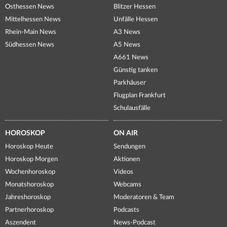
Osthessen News
Blitzer Hessen
Mittelhessen News
Unfälle Hessen
Rhein-Main News
A3 News
Südhessen News
A5 News
A661 News
Günstig tanken
Parkhäuser
Flugplan Frankfurt
Schulausfälle
HOROSKOP
ON AIR
Horoskop Heute
Sendungen
Horoskop Morgen
Aktionen
Wochenhoroskop
Videos
Monatshoroskop
Webcams
Jahreshoroskop
Moderatoren & Team
Partnerhoroskop
Podcasts
Aszendent
News-Podcast