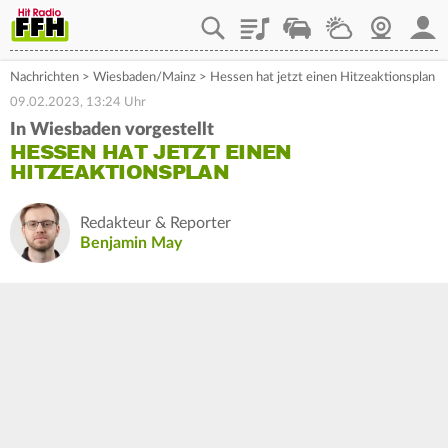
Playlist
Staupilot
Wetter
Webcam
Mein
Nachrichten
>
Wiesbaden/Mainz
>
Hessen hat jetzt einen Hitzeaktionsplan
09.02.2023, 13:24 Uhr
In Wiesbaden vorgestellt
HESSEN HAT JETZT EINEN
HITZEAKTIONSPLAN
Redakteur & Reporter
Benjamin May