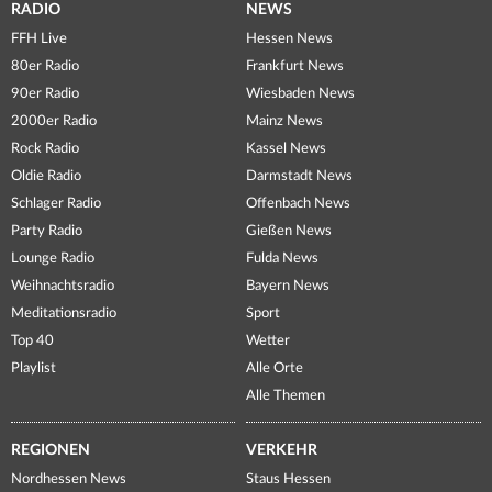
RADIO
NEWS
FFH Live
Hessen News
80er Radio
Frankfurt News
90er Radio
Wiesbaden News
2000er Radio
Mainz News
Rock Radio
Kassel News
Oldie Radio
Darmstadt News
Schlager Radio
Offenbach News
Party Radio
Gießen News
Lounge Radio
Fulda News
Weihnachtsradio
Bayern News
Meditationsradio
Sport
Top 40
Wetter
Playlist
Alle Orte
Alle Themen
REGIONEN
VERKEHR
Nordhessen News
Staus Hessen