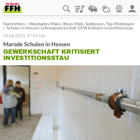
Playlist
Staupilot
Wetter
Webcam
Mein
Nachrichten
>
Wiesbaden/Mainz
,
Rhein-Main
,
Südhessen
,
Top-Meldungen
>
Schulen in Hessen: Lehrergewerkschaft GEW kritisiert Investitionsstau
30.08.2023, 07:35 Uhr
Marode Schulen in Hessen
GEWERKSCHAFT KRITISIERT
INVESTITIONSSTAU