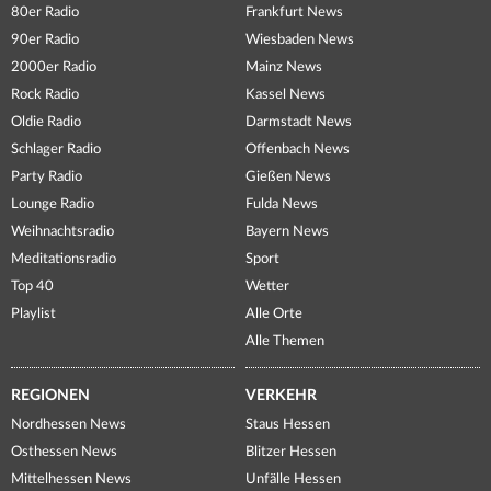
80er Radio
Frankfurt News
90er Radio
Wiesbaden News
2000er Radio
Mainz News
Rock Radio
Kassel News
Oldie Radio
Darmstadt News
Schlager Radio
Offenbach News
Party Radio
Gießen News
Lounge Radio
Fulda News
Weihnachtsradio
Bayern News
Meditationsradio
Sport
Top 40
Wetter
Playlist
Alle Orte
Alle Themen
REGIONEN
VERKEHR
Nordhessen News
Staus Hessen
Osthessen News
Blitzer Hessen
Mittelhessen News
Unfälle Hessen