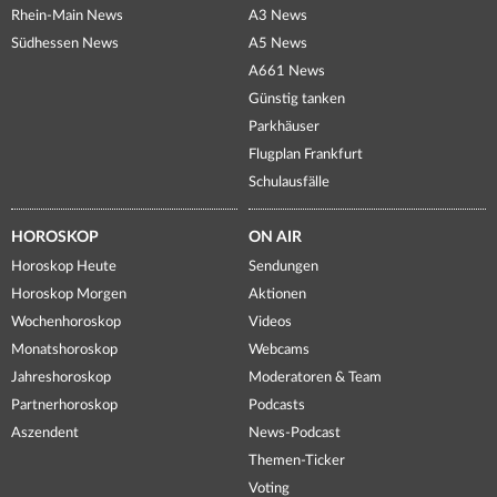
Rhein-Main News
A3 News
Südhessen News
A5 News
A661 News
Günstig tanken
Parkhäuser
Flugplan Frankfurt
Schulausfälle
HOROSKOP
ON AIR
Horoskop Heute
Sendungen
Horoskop Morgen
Aktionen
Wochenhoroskop
Videos
Monatshoroskop
Webcams
Jahreshoroskop
Moderatoren & Team
Partnerhoroskop
Podcasts
Aszendent
News-Podcast
Themen-Ticker
Voting