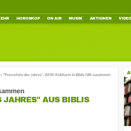
KEHR
HOROSKOP
ON AIR
MUSIK
AKTIONEN
VIDE
A
>
"Pressefoto des Jahres": AKW-Kühlturm in Biblis fällt zusammen
usammen
 JAHRES" AUS BIBLIS