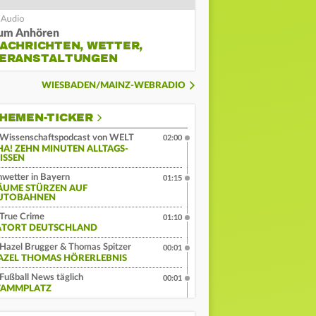
um Anhören
ACHRICHTEN, WETTER,
ERANSTALTUNGEN
WIESBADEN/MAINZ-WEBRADIO
HEMEN-TICKER
Wissenschaftspodcast von WELT
02:00
HA! ZEHN MINUTEN ALLTAGS-
ISSEN
wetter in Bayern
01:15
ÄUME STÜRZEN AUF
UTOBAHNEN
True Crime
01:10
ATORT DEUTSCHLAND
Hazel Brugger & Thomas Spitzer
00:01
AZEL THOMAS HÖRERLEBNIS
Fußball News täglich
00:01
TAMMPLATZ