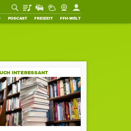
Playlist
Staupilot
Wetter
Webcam
Mein FFH
O
PODCAST
FREIZEIT
FFH-WELT
UCH INTERESSANT