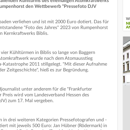
allenden Kühlturms des ehemaligen Atomkraftwerks
k Rumpenhorst den Wettbewerb "Pressefoto DJV
Wo
aden verliehen und ist mit 2000 Euro dotiert. Das für
N
entstandene "Foto des Jahres" 2023 von Rumpenhorst
A
n Kernkraftwerks Biblis.
vier Kühltürmen in Biblis so lange von Baggern
Das Atomkraftwerk wurde nach dem Atomausstieg
-Katastrophe 2011 stillgelegt. "Mit dieser Aufnahme
er Zeitgeschichte", hieß es zur Begründung.
ldjournalist unter anderem für die "Frankfurter
er Preis wird vom Landesverband Hessen des
JV) zum 17. Mal vergeben.
 in drei weiteren Kategorien Pressefotografen und -
iert mit jeweils 500 Euro: Jan Hübner (Rödermark) in