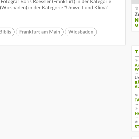
-Fotograf Boris Roessler (Frankfurt) in der Kategorie
 (Wiesbaden) in der Kategorie "Umwelt und Klima".
Z
N
V
Biblis
Frankfurt am Main
Wiesbaden
T
A
W
Un
B
A
T
H
S