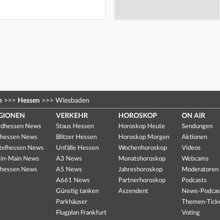
n
>>>
Hessen
>>>
Wiesbaden
GIONEN
VERKEHR
HOROSKOP
ON AIR
dhessen News
Staus Hessen
Horoskop Heute
Sendungen
hessen News
Blitzer Hessen
Horoskop Morgen
Aktionen
telhessen News
Unfälle Hessen
Wochenhoroskop
Videos
in-Main News
A3 News
Monatshoroskop
Webcams
hessen News
A5 News
Jahreshoroskop
Moderatoren
A661 News
Partnerhoroskop
Podcasts
Günstig tanken
Aszendent
News-Podcas
Parkhäuser
Themen-Tick
Flugplan Frankfurt
Voting