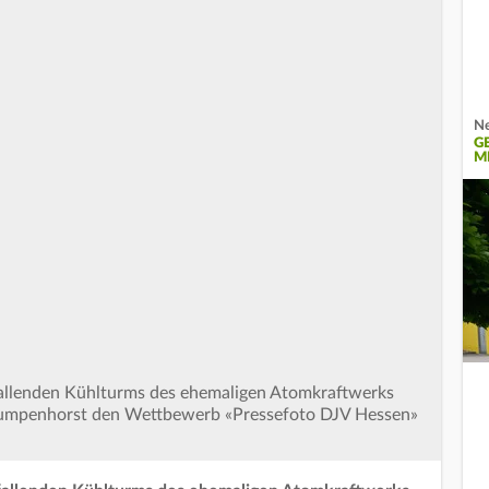
Ne
G
M
llenden Kühlturms des ehemaligen Atomkraftwerks
k Rumpenhorst den Wettbewerb «Pressefoto DJV Hessen»