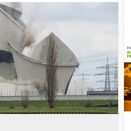
He
A
F