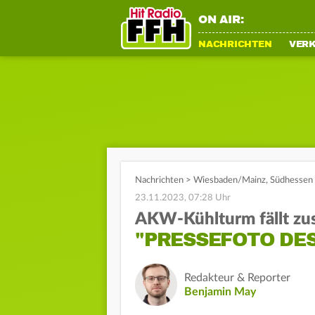
ON AIR:
NACHRICHTEN
VER
Nachrichten
>
Wiesbaden/Mainz
,
Südhessen
23.11.2023, 07:28 Uhr
AKW-Kühlturm fällt z
"PRESSEFOTO DES
Redakteur & Reporter
Benjamin May