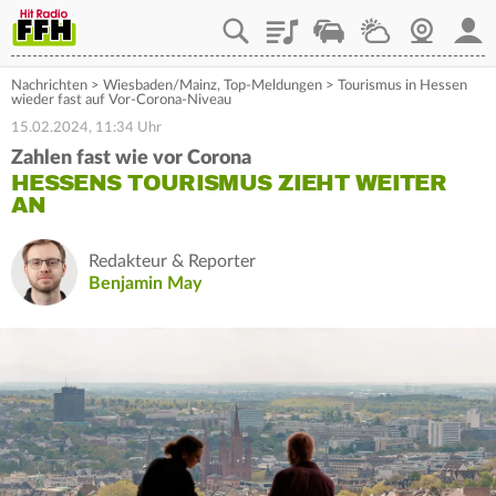
Playlist
Staupilot
Wetter
Webcam
Mein
Nachrichten
>
Wiesbaden/Mainz
,
Top-Meldungen
>
Tourismus in Hessen
wieder fast auf Vor-Corona-Niveau
15.02.2024, 11:34 Uhr
Zahlen fast wie vor Corona
HESSENS TOURISMUS ZIEHT WEITER
AN
Redakteur & Reporter
Benjamin May