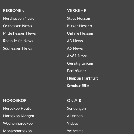
REGIONEN
VERKEHR
Nordhessen News
Staus Hessen
Osthessen News
Blitzer Hessen
Mittelhessen News
Unfälle Hessen
Rhein-Main News
A3 News
Südhessen News
A5 News
A661 News
Günstig tanken
Parkhäuser
Flugplan Frankfurt
Schulausfälle
HOROSKOP
ON AIR
Horoskop Heute
Sendungen
Horoskop Morgen
Aktionen
Wochenhoroskop
Videos
Monatshoroskop
Webcams