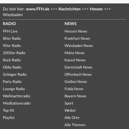
Du bist hier:
www.FFH.de
>>>
Nachrichten
>>>
Hessen
>>>
Wiesbaden
RADIO
NEWS
FFH Live
Hessen News
80er Radio
Frankfurt News
90er Radio
Wiesbaden News
2000er Radio
Mainz News
Rock Radio
Kassel News
Oldie Radio
Darmstadt News
Schlager Radio
Offenbach News
Party Radio
Gießen News
Lounge Radio
Fulda News
Weihnachtsradio
Bayern News
Meditationsradio
Sport
Top 40
Wetter
Playlist
Alle Orte
Alle Themen