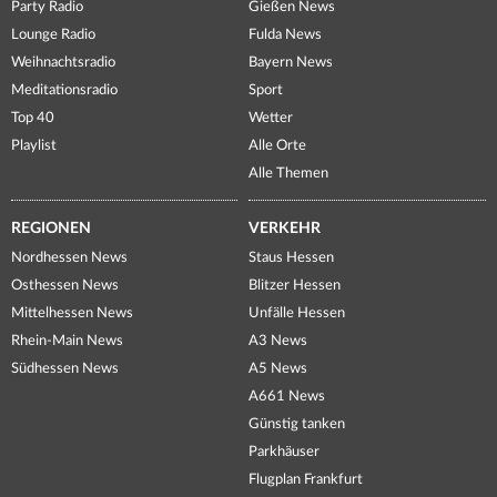
Party Radio
Gießen News
Lounge Radio
Fulda News
Weihnachtsradio
Bayern News
Meditationsradio
Sport
Top 40
Wetter
Playlist
Alle Orte
Alle Themen
REGIONEN
VERKEHR
Nordhessen News
Staus Hessen
Osthessen News
Blitzer Hessen
Mittelhessen News
Unfälle Hessen
Rhein-Main News
A3 News
Südhessen News
A5 News
A661 News
Günstig tanken
Parkhäuser
Flugplan Frankfurt