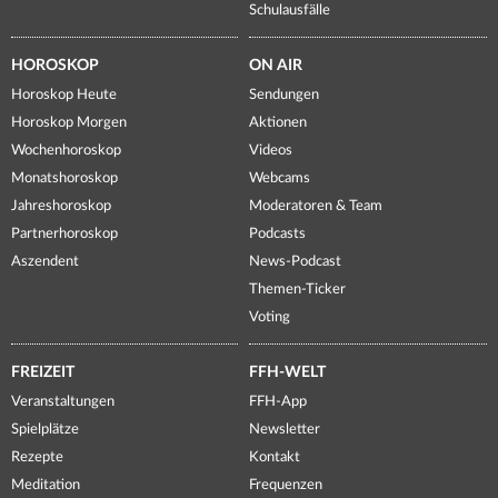
Schulausfälle
HOROSKOP
ON AIR
Horoskop Heute
Sendungen
Horoskop Morgen
Aktionen
Wochenhoroskop
Videos
Monatshoroskop
Webcams
Jahreshoroskop
Moderatoren & Team
Partnerhoroskop
Podcasts
Aszendent
News-Podcast
Themen-Ticker
Voting
FREIZEIT
FFH-WELT
Veranstaltungen
FFH-App
Spielplätze
Newsletter
Rezepte
Kontakt
Meditation
Frequenzen