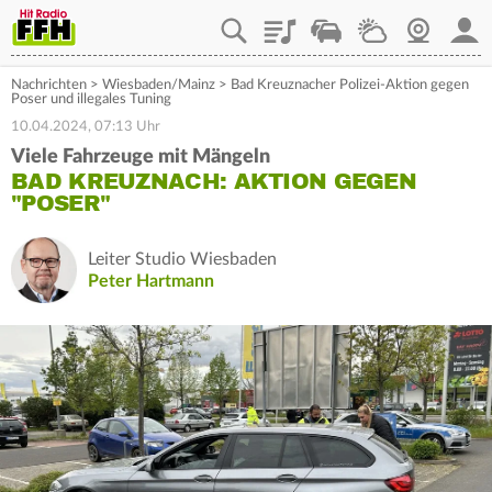
Playlist
Staupilot
Wetter
Webcam
Mein
Nachrichten
>
Wiesbaden/Mainz
>
Bad Kreuznacher Polizei-Aktion gegen
Poser und illegales Tuning
10.04.2024, 07:13 Uhr
Viele Fahrzeuge mit Mängeln
BAD KREUZNACH: AKTION GEGEN
"POSER"
Leiter Studio Wiesbaden
Peter Hartmann