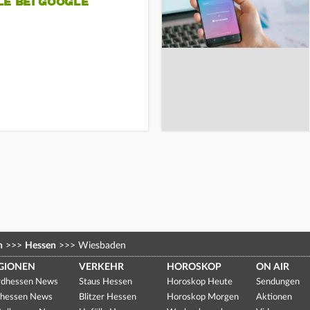
LE BEI GOOGLE
n
>>>
Hessen
>>>
Wiesbaden
GIONEN
VERKEHR
HOROSKOP
ON AIR
dhessen News
Staus Hessen
Horoskop Heute
Sendungen
hessen News
Blitzer Hessen
Horoskop Morgen
Aktionen