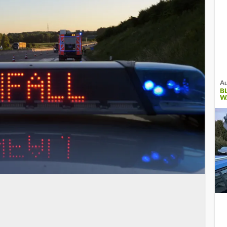
Au
B
W