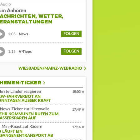
um Anhören
ACHRICHTEN, WETTER,
ERANSTALTUNGEN
FOLGEN
1:05
News
FOLGEN
1:15
V-Tipps
WIESBADEN/MAINZ-WEBRADIO
HEMEN-TICKER
Erste Länder reagieren
18:03
KW-FAHRVERBOT AN
ONNTAGEN AUSSER KRAFT
News-Ticker zur Hitzewelle
17:49
EHR KOMMUNEN RUFEN ZUM
ASSERSPAREN AUF
Mini-Knast auf Rädern
17:14
O LÄUFT EIN
EFANGENENTRANSPORT AB