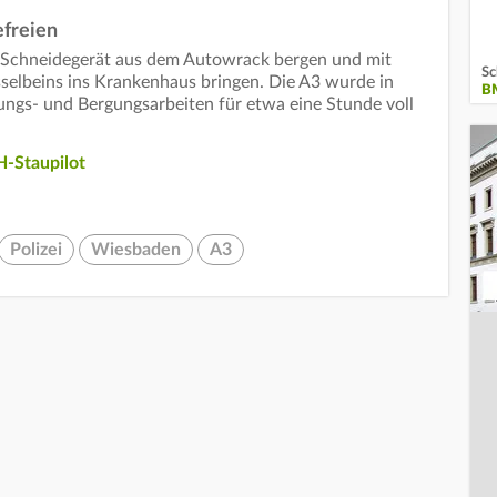
efreien
t Schneidegerät aus dem Autowrack bergen und mit
Sc
selbeins ins Krankenhaus bringen. Die A3 wurde in
B
ngs- und Bergungsarbeiten für etwa eine Stunde voll
-Staupilot
Polizei
Wiesbaden
A3