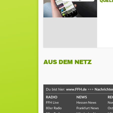
QUEL
AUS DEM NETZ
Du bist hier:
www.FFH.de
>>>
Nachrichte
RADIO
NEWS
RE
FFH Live
Hessen News
Nor
80er Radio
Frankfurt News
Ost