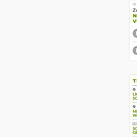
Z
N
V
T
L
S
M
W
S
G