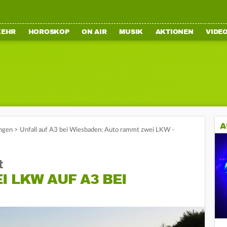
KEHR
HOROSKOP
ON AIR
MUSIK
AKTIONEN
VIDE
A
ngen
>
Unfall auf A3 bei Wiesbaden: Auto rammt zwei LKW -
t
 LKW AUF A3 BEI