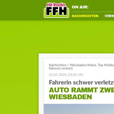
ON AIR:
NACHRICHTEN
VER
Nachrichten
>
Wiesbaden/Mainz
,
Top-Meldu
Fahrerin verletzt
22.05.2024, 05:05 Uhr
Fahrerin schwer verletz
AUTO RAMMT ZWEI
WIESBADEN