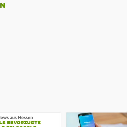
EN
ews aus Hessen
ALS BEVORZUGTE