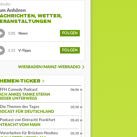
um Anhören
ACHRICHTEN, WETTER,
ERANSTALTUNGEN
FOLGEN
1:05
News
FOLGEN
1:15
V-Tipps
WIESBADEN/MAINZ-WEBRADIO
HEMEN-TICKER
FFH Comedy Podcast
06:06
ACH ANKES TANKE STEFAN
IEDER UNTERWEGS
Die Themen des Tages
05:50
ODCAST FÜR DEUTSCHLAND
Podcast von Eintracht Frankfurt
05:45
INTRACHT VOM MAIN
Vorarbeiten für Brücken-Neubau
05:39