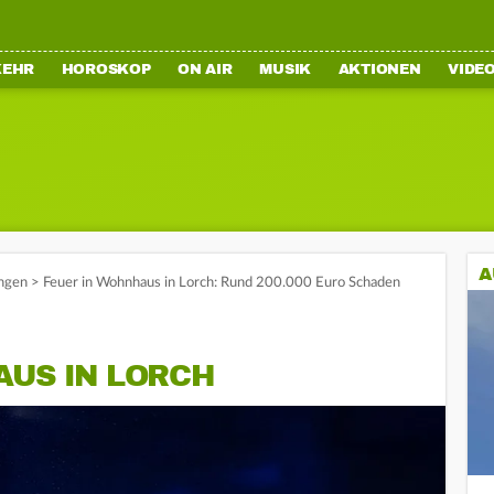
KEHR
HOROSKOP
ON AIR
MUSIK
AKTIONEN
VIDE
A
ngen
>
Feuer in Wohnhaus in Lorch: Rund 200.000 Euro Schaden
AUS IN LORCH