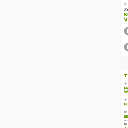
Z
N
V
T
N
W
P
E