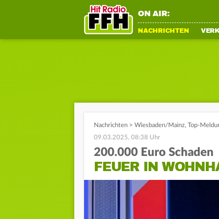
ON AIR:
NACHRICHTEN
VER
Nachrichten
>
Wiesbaden/Mainz
,
Top-Meldu
09.03.2025, 08:38 Uhr
200.000 Euro Schaden
FEUER IN WOHNH