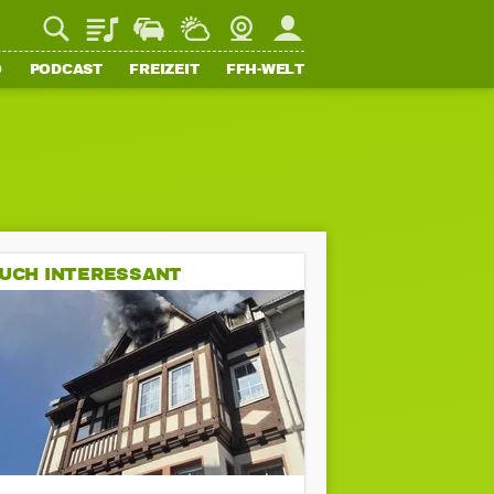
Playlist
Staupilot
Wetter
Webcam
Mein FFH
O
PODCAST
FREIZEIT
FFH-WELT
UCH INTERESSANT