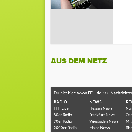
AUS DEM NETZ
Du bist hier:
www.FFH.de
>>>
Nachrichte
RADIO
NEWS
RE
FFH Live
Hessen News
Nor
80er Radio
Frankfurt News
Ost
90er Radio
Wiesbaden News
Mit
2000er Radio
Mainz News
Rhe