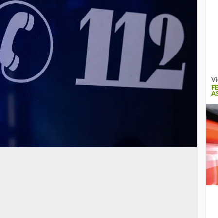
Vi
F
A