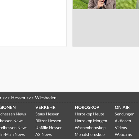
n
>>>
Hessen
>>>
Wiesbaden
GIONEN
VERKEHR
HOROSKOP
ON AIR
dhessen News
Staus Hessen
Horoskop Heute
Sendungen
hessen News
Blitzer Hessen
Horoskop Morgen
Aktionen
telhessen News
Unfälle Hessen
Wochenhoroskop
Videos
in-Main News
A3 News
Monatshoroskop
Webcams