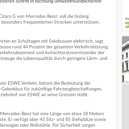
teren Schritt in Richtung umweltfreundlicherem
itaro G von Mercedes-Benz, soll die bislang
Ju
 besonders frequentierten Strecken unterstützen.
V
«
hrten an Schultagen mit Solobussen elektrisch, sagt
usse rund 44 Prozent der gesamten Verkehrsleistung.
rkehrsdezernent und Aufsichtsratsvorsitzender der
rzeuge die Lebensqualität durch geringere Lärm- und
von ESWE Verkehr, betont die Bedeutung der
-Gelenkbus für zukünftige Fahrzeugbeschaffungen,
etriebshof von ESWE an seine Grenzen stößt.
 Mercedes-Benz hat eine Länge von etwa 18 Metern
ste. Er verfügt über 45 Sitz- und 85 Stehplätze sowie
derwagen oder Rollstühle. Für Sicherheit sorgen