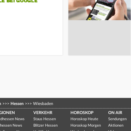
LE BEI GOOGLE
n
>>>
Hessen
>>>
Wiesbaden
GIONEN
VERKEHR
HOROSKOP
ON AIR
dhessen News
Staus Hessen
Horoskop Heute
Sendungen
hessen News
Blitzer Hessen
Horoskop Morgen
Aktionen