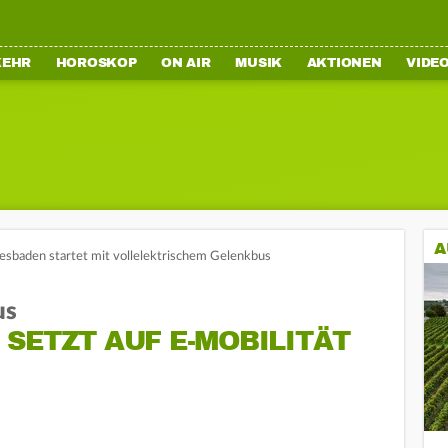
KEHR
HOROSKOP
ON AIR
MUSIK
AKTIONEN
VIDE
A
baden startet mit vollelektrischem Gelenkbus
us
SETZT AUF E-MOBILITÄT