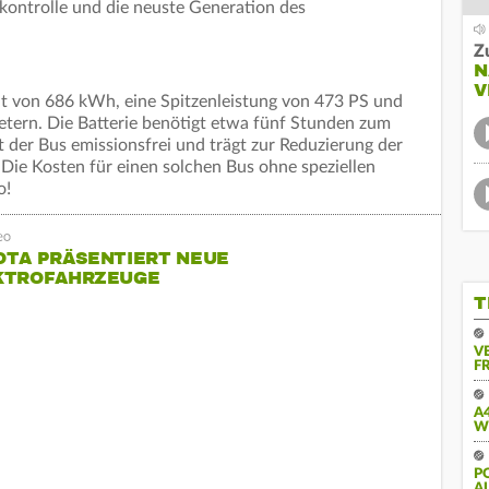
kontrolle und die neuste Generation des
Z
N
V
tät von 686 kWh, eine Spitzenleistung von 473 PS und
etern. Die Batterie benötigt etwa fünf Stunden zum
st der Bus emissionsfrei und trägt zur Reduzierung der
Die Kosten für einen solchen Bus ohne speziellen
o!
OTA PRÄSENTIERT NEUE
KTROFAHRZEUGE
T
V
FR
A
W
PO
U