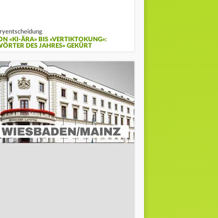
ryentscheidung
ON «KI-ÄRA» BIS «VERTIKTOKUNG»:
WÖRTER DES JAHRES» GEKÜRT