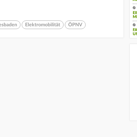
E
M
esbaden
Elektromobilität
ÖPNV
F
U