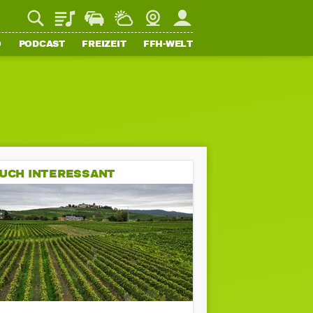
Playlist
Staupilot
Wetter
Webcam
Mein FFH
O
PODCAST
FREIZEIT
FFH-WELT
UCH INTERESSANT