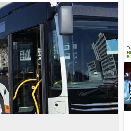
Tr
H
R