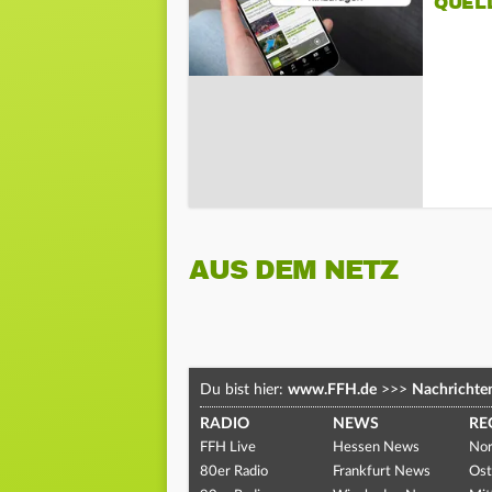
QUEL
AUS DEM NETZ
Du bist hier:
www.FFH.de
>>>
Nachrichte
RADIO
NEWS
RE
FFH Live
Hessen News
Nor
80er Radio
Frankfurt News
Ost