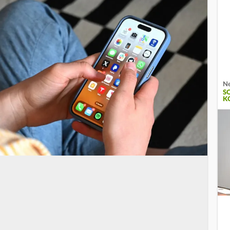
Ne
S
K