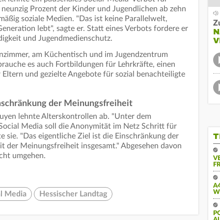
 neunzig Prozent der Kinder und Jugendlichen ab zehn
äßig soziale Medien. "Das ist keine Parallelwelt,
Z
eneration lebt", sagte er. Statt eines Verbots fordere er
N
digkeit und Jugendmedienschutz.
V
senzimmer, am Küchentisch und im Jugendzentrum
brauche es auch Fortbildungen für Lehrkräfte, einen
ltern und gezielte Angebote für sozial benachteiligte
schränkung der Meinungsfreiheit
en lehnte Alterskontrollen ab. "Unter dem
ocial Media soll die Anonymität im Netz Schritt für
T
 sie. "Das eigentliche Ziel ist die Einschränkung der
it der Meinungsfreiheit insgesamt." Abgesehen davon
icht umgehen.
V
FR
A
W
al Media
Hessischer Landtag
PO
U