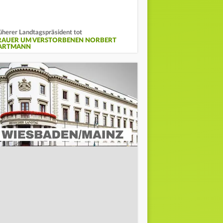
üherer Landtagspräsident tot
RAUER UM VERSTORBENEN NORBERT
ARTMANN