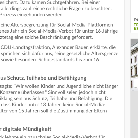
esichert. Dazu kämen Suchtgefahren. Bei einer
allerdings zahlreiche rechtliche Fragen zu beachten.
n Prozess eingebunden werden.
Fr
t eine Altersbegrenzung für Social-Media-Plattformen
T
K
genes Jahr ein Social-Media-Verbot für unter 16-Jährige
rztetag eine solche Beschränkung gefordert.
 CDU-Landtagsfraktion, Alexander Bauer, erklärte, die
prächen sich dafür aus, "eine gesetzliche Altersgrenze
e sowie besondere Schutzstandards bis zum 16.
aus Schutz, Teilhabe und Befähigung
agte: "Wir wollen Kinder und Jugendliche nicht länger
Konzerne überlassen." Sinnvoll seien jedoch nicht
iklang sein aus Schutz, Teilhabe und Befähigung. Die
dass Kinder unter 13 Jahren keine Social-Media-
lter von 15 Jahren soll die Zustimmung der Eltern
r digitale Mündigkeit
k lehnte ein pauschales Social-Media-Verbot für