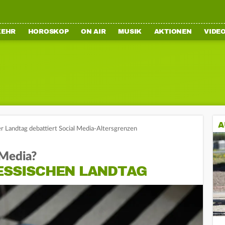
KEHR
HOROSKOP
ON AIR
MUSIK
AKTIONEN
VIDE
A
r Landtag debattiert Social Media-Altersgrenzen
 Media?
HESSISCHEN LANDTAG