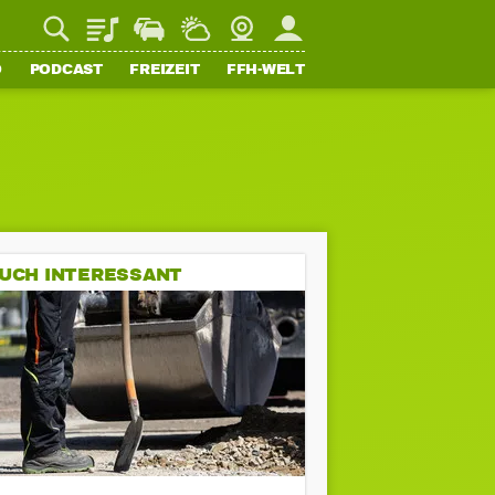
Playlist
Staupilot
Wetter
Webcam
Mein FFH
O
PODCAST
FREIZEIT
FFH-WELT
UCH INTERESSANT