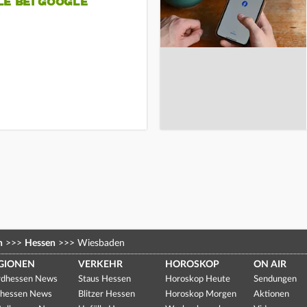
LE BEI GOOGLE
n
>>>
Hessen
>>>
Wiesbaden
GIONEN
VERKEHR
HOROSKOP
ON AIR
dhessen News
Staus Hessen
Horoskop Heute
Sendungen
hessen News
Blitzer Hessen
Horoskop Morgen
Aktionen