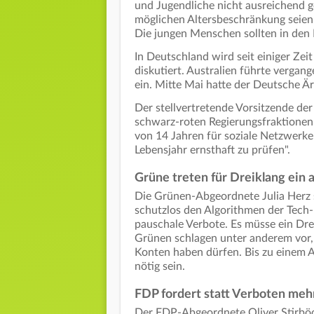
und Jugendliche nicht ausreichend g
möglichen Altersbeschränkung seien 
Die jungen Menschen sollten in de
In Deutschland wird seit einiger Zei
diskutiert. Australien führte vergan
ein. Mitte Mai hatte der Deutsche Ä
Der stellvertretende Vorsitzende der
schwarz-roten Regierungsfraktionen s
von 14 Jahren für soziale Netzwerk
Lebensjahr ernsthaft zu prüfen".
Grüne treten für Dreiklang ein 
Die Grünen-Abgeordnete Julia Herz s
schutzlos den Algorithmen der Tech-
pauschale Verbote. Es müsse ein Dre
Grünen schlagen unter anderem vor, 
Konten haben dürfen. Bis zu einem A
nötig sein.
FDP fordert statt Verboten meh
Der FDP-Abgeordnete Oliver Stirböc