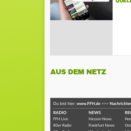
QUEL
AUS DEM NETZ
Du bist hier:
www.FFH.de
>>>
Nachrichte
RADIO
NEWS
RE
FFH Live
Hessen News
Nor
80er Radio
Frankfurt News
Ost