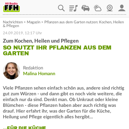
Playlist
Staupilot
Wetter
Webcam
Mein
Nachrichten
>
Magazin
>
Pflanzen aus dem Garten nutzen: Kochen, Heilen
& Pflegen
24.09.2019, 12:17 Uhr
Zum Kochen, Heilen und Pflegen
SO NUTZT IHR PFLANZEN AUS DEM
GARTEN
Redaktion
Malina Homann
Viele Pflanzen sehen einfach schön aus, andere sind richtig
gut zum Würzen - und dann gibt es noch viele weitere, die
einfach nur da sind. Denkt man. Ob Unkraut oder kleine
Blümchen - diese Pflanzen haben aber auch richtig was
drauf. Hier erfahrt ihr, was der Garten für die Küche,
Heilung und Pflege eigentlich alles hergibt...
...FÜR DIE KÜCHE