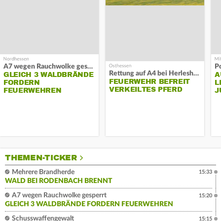
A7 wegen Rauchwolke gesperrt
P
Rettung auf A4 bei Herleshausen
GLEICH 3 WALDBRÄNDE
A
FEUERWEHR BEFREIT
FORDERN
L
VERKEILTES PFERD
FEUERWEHREN
J
THEMEN-TICKER
Mehrere Brandherde
15:33
WALD BEI RODENBACH BRENNT
A7 wegen Rauchwolke gesperrt
15:20
GLEICH 3 WALDBRÄNDE FORDERN FEUERWEHREN
Schusswaffengewalt
15:15