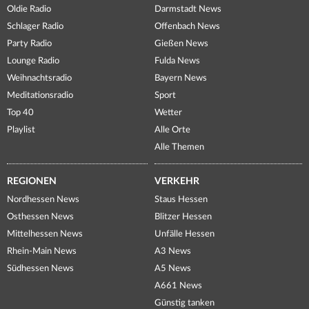
Oldie Radio
Darmstadt News
Schlager Radio
Offenbach News
Party Radio
Gießen News
Lounge Radio
Fulda News
Weihnachtsradio
Bayern News
Meditationsradio
Sport
Top 40
Wetter
Playlist
Alle Orte
Alle Themen
REGIONEN
VERKEHR
Nordhessen News
Staus Hessen
Osthessen News
Blitzer Hessen
Mittelhessen News
Unfälle Hessen
Rhein-Main News
A3 News
Südhessen News
A5 News
A661 News
Günstig tanken