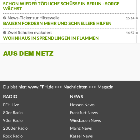
SCHON WIEDER TÖDLICHE SCHÜSSE IN BERLIN - SORGE
WÄCHST
News-Ticker zur Hitzewelle
15:14
BAUERN FORDERN MEHR UND SCHNELLERE HILFEN
Zwei Schulen evakuiert
14:57
WOHNHAUS IN SPRENDLINGEN IN FLAMMEN
AUS DEM NETZ
Du bist hier:
www.FFH.de
>>>
Nachrichten
>>>
Magazin
RADIO
NEWS
FFH Live
Hessen News
80er Radio
Frankfurt News
90er Radio
Wiesbaden News
2000er Radio
Mainz News
Rock Radio
Kassel News