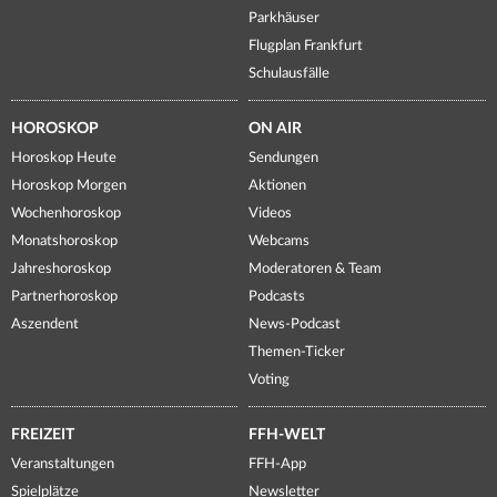
Parkhäuser
Flugplan Frankfurt
Schulausfälle
HOROSKOP
ON AIR
Horoskop Heute
Sendungen
Horoskop Morgen
Aktionen
Wochenhoroskop
Videos
Monatshoroskop
Webcams
Jahreshoroskop
Moderatoren & Team
Partnerhoroskop
Podcasts
Aszendent
News-Podcast
Themen-Ticker
Voting
FREIZEIT
FFH-WELT
Veranstaltungen
FFH-App
Spielplätze
Newsletter